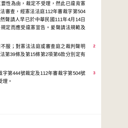
法重要性為由，裁定不受理，然此已違背憲
審查，經憲法法庭112年審裁字第504
聲請人早已於中華民國111年4月14日
爭規定而應受違憲宣告。爰聲請法規範及
明不服；對憲法法庭或審查庭之裁判聲明
2
第39條及第15條第2項第6款分別定有
第444號裁定及112年審裁字第504號
3
受理。