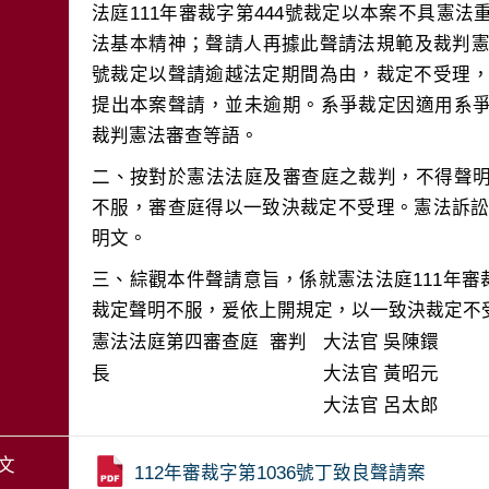
法庭111年審裁字第444號裁定以本案不具憲
法基本精神；聲請人再據此聲請法規範及裁判憲法
號裁定以聲請逾越法定期間為由，裁定不受理，然
提出本案聲請，並未逾期。系爭裁定因適用系
二、按對於憲法法庭及審查庭之裁判，不得聲
不服，審查庭得以一致決裁定不受理。憲法訴訟法
三、綜觀本件聲請意旨，係就憲法法庭111年審裁字
裁定聲明不服，爰依上開規定，以一致決裁定不
憲法法庭第四審查庭 審判
大法官
吳陳鐶
長
大法官
黃昭元
大法官
呂太郎
文
112年審裁字第1036號丁致良聲請案