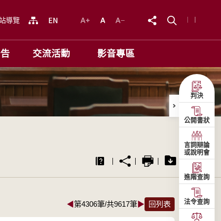
站導覽
公告
交流活動
影音專區
判決
公開書狀
言詞辯論
或說明會
進階查詢
法令查詢
◀
第4306筆/共9617筆
▶
回列表