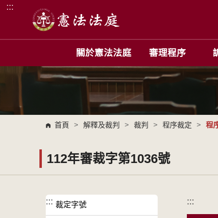
:::
跳到主要內容區塊
關於憲法法庭
審理程序
首頁
>
解釋及裁判
>
裁判
>
程序裁定
>
程
112年審裁字第1036號
:::
:::
裁定字號