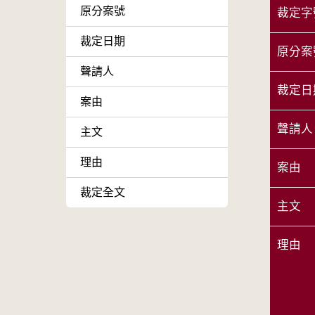
原分案號
裁定字
裁定日期
原分案
聲請人
裁定日
案由
聲請人
主文
理由
案由
裁定全文
主文
理由