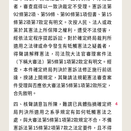
者，審查庭得以一致決裁定不受理。憲訴法第
92條第2項、第59條、第90條第1項但書、第15
條第2項第7款定有明文。次按人民、法人或政
黨於其憲法上所保障之權利，遭受不法侵害，
經依法定程序提起訴訟，對於確定終局裁判所
適用之法律或命令發生有牴觸憲法之疑義者，
得聲請解釋憲法，司法院大法官審理案件法
（下稱大審法）第5條第1項第2款定有明文。經
查，本件確定終局判決於憲訴法修正施行前送
達，揆諸上開規定，其聲請法規範憲法審查案
件受理與否應依大審法第5條第1項第2款所定，
4
四、核聲請意旨所陳，難謂已具體指摘確定終
局判決所適用之系爭規定有如何牴觸憲法之
處，與大審法第5條第1項第2款規定不合，不備
憲訴法第15條第2項第7款之法定要件，且不得