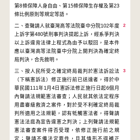
第8條保障人身自由、第15條保障生存權及第23
2
二、查聲請人就臺灣高等法院臺中分院102年度
上訴字第480號刑事判決提起上訴，經系爭判決
以上訴違背法律上程式為由予以駁回，是本件
應以臺灣高等法院臺中分院上開判決為確定終
3
三、按人民所受之確定終局裁判於憲法訴訟法
（下稱憲訴法）修正施行前已送達者，得於中
華民國111年1月4日憲訴法修正施行日起6個月
內聲請法規範憲法審查；人民就其依法定程序
用盡審級救濟之案件，對於受不利確定終局裁
判所適用之法規範，認有牴觸憲法者，得聲請
憲法法庭為宣告違憲之判決；上列聲請法規範
憲法審查案件得否受理，依修正施行前之規
定；聲請不備法定要件，且其情形不得補正