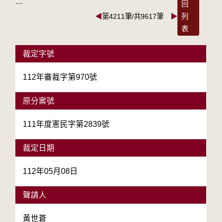
:::
回
◀
第4211筆/共9617筆
▶
列
表
裁定字號
112年審裁字第970號
原分案號
111年度憲民字第2839號
裁定日期
112年05月08日
聲請人
黃世蒼