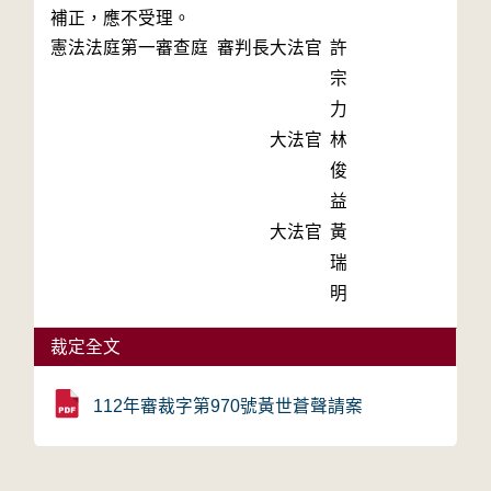
補正，應不受理。
憲法法庭第一審查庭 審判長
大法官
許
宗
力
大法官
林
俊
益
大法官
黃
瑞
明
裁定全文
112年審裁字第970號黃世蒼聲請案