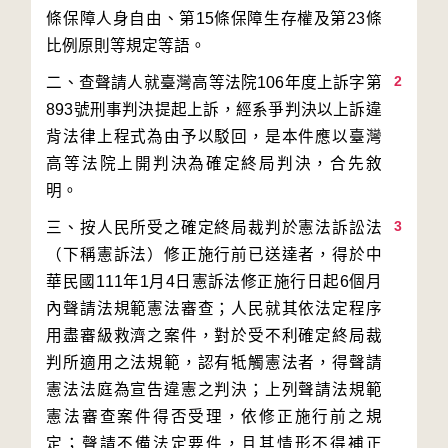
條保障人身自由、第15條保障生存權及第23條
2
二、查聲請人就臺灣高等法院106年度上訴字第
893號刑事判決提起上訴，經系爭判決以上訴違
背法律上程式為由予以駁回，是本件應以臺灣
高等法院上開判決為確定終局判決，合先敘
3
三、按人民所受之確定終局裁判於憲法訴訟法
（下稱憲訴法）修正施行前已送達者，得於中
華民國111年1月4日憲訴法修正施行日起6個月
內聲請法規範憲法審查；人民就其依法定程序
用盡審級救濟之案件，對於受不利確定終局裁
判所適用之法規範，認有牴觸憲法者，得聲請
憲法法庭為宣告違憲之判決；上列聲請法規範
憲法審查案件得否受理，依修正施行前之規
定；聲請不備法定要件，且其情形不得補正