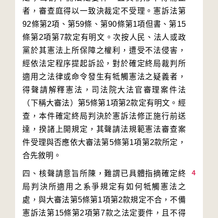
者，審查庭得以一致決裁定不受理。憲訴法第
92條第2項、第59條、第90條第1項但書、第15
條第2項第7款定有明文。次按人民、法人或政
黨於其憲法上所保障之權利，遭受不法侵害，
經依法定程序提起訴訟，對於確定終局裁判所
適用之法律或命令發生有牴觸憲法之疑義者，
得聲請解釋憲法，司法院大法官審理案件法
（下稱大審法）第5條第1項第2款定有明文。經
查，本件確定終局判決於憲訴法修正施行前送
達，揆諸上開規定，其聲請法規範憲法審查案
件受理與否應依大審法第5條第1項第2款所定，
4
四、核聲請意旨所陳，難謂已具體指摘確定終
局判決所適用之系爭規定有如何牴觸憲法之
處，與大審法第5條第1項第2款規定不合，不備
憲訴法第15條第2項第7款之法定要件，且不得