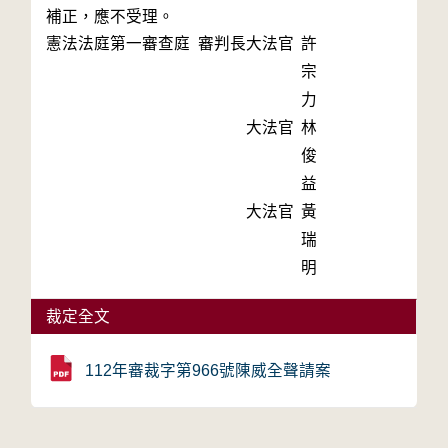
補正，應不受理。
憲法法庭第一審查庭 審判長
大法官
許
宗
力
大法官
林
俊
益
大法官
黃
瑞
明
裁定全文
112年審裁字第966號陳威全聲請案