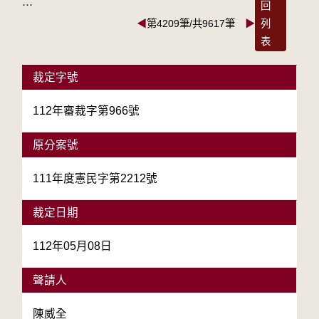
:::
回
◀
第4209筆/共9617筆
▶
列
表
裁定字號
112年審裁字第966號
原分案號
111年度憲民字第2212號
裁定日期
112年05月08日
聲請人
陳威全