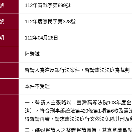
號
112年審裁字第899號
號
112年度憲民字第328號
期
112年04月26日
陸駿誠
聲請人為違反銀行法案件，聲請憲法法庭為裁判
本件不受理
一、聲請人主張略以：臺灣高等法院103年度
決），符合刑事訴訟法第420條第1項第6款及憲
二、綜觀聲請人之整體聲請意旨，其真意應係