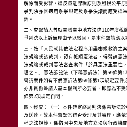
解除而受影響，違反量能課稅原則及租稅公平原
爭判決亦因適用系爭規定及系爭決議而應受違
二、查聲請人曾就臺灣臺中地方法院110年度稅
三、按「人民就其依法定程序用盡審級救濟之
法規範或該裁判，認有牴觸憲法者，得聲請憲
法規範或裁判憲法審查案件「於具憲法重要性
理之。」憲法訴訟法（下稱憲訴法）第59條第1
聲請案件如有不備憲訴法第59條第1項規定要
亦非貫徹聲請人基本權利所必要者，即應為不受理
四、經查：（一）本件確定終局判決係憲訴法於中
及送達，故本件聲請案得否受理及其審理，應依
稱之法規範，係指因中央及地方立法與行政機