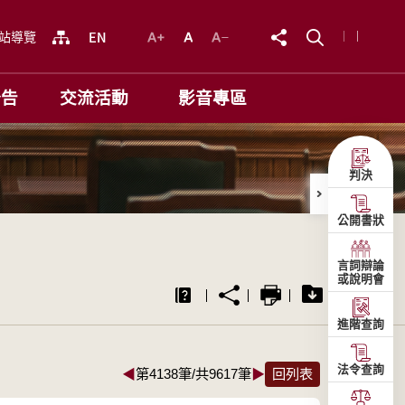
站導覽
公告
交流活動
影音專區
判決
公開書狀
言詞辯論
或說明會
進階查詢
法令查詢
◀
第4138筆/共9617筆
▶
回列表