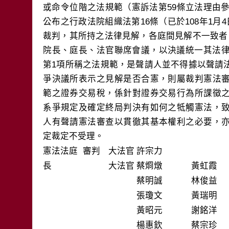
或命令位階之法規範（憲訴法第59條立法理由參
公布之行政法院組織法第16條（已於108年1月
裁判，其所持之法律見解，各庭間見解不一致者
院長、庭長、法官聯席會議，以決議統一其法律
第1項所稱之法規範，是聲請人並不得據以聲請
爭決議所表示之見解是否合憲，則屬裁判憲法
範之證券交易稅，係針對證券交易行為所課徵
系爭規定及確定終局判決有如何之牴觸憲法，
人有聲請憲法審查以貫徹其基本權利之必要，
憲法法庭 審判
大法官
許宗力
長
大法官
蔡烱燉
黃虹霞
蔡明誠
林俊益
張瓊文
黃瑞明
黃昭元
謝銘洋
楊惠欽
蔡宗珍