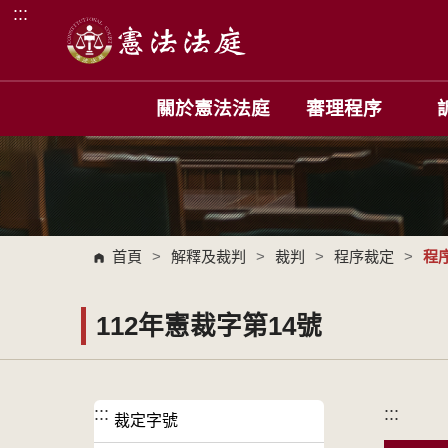
:::
跳到主要內容區塊
關於憲法法庭
審理程序
首頁
>
解釋及裁判
>
裁判
>
程序裁定
>
程
112年憲裁字第14號
:::
:::
裁定字號