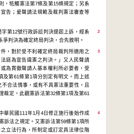
則，牴觸憲法第7條及第15條規定；另系
憲宣告；爰聲請法規範及裁判憲法審查等
簡字第12號行政訴訟判決提起上訴，經系
2
案件，對於受不利確定終局裁判所適用之
3
法法庭為宣告違憲之判決。」又人民聲請
，或為貫徹聲請人基本權利所必要者，受
項及第61條第1項分別定有明文。而上述
件之不合法情事，或有不具憲法重要性，且
裁定，此觀憲訴法第32條第1項及第61
華民國111年1月4日修正施行後始作成
4
憲訴法之規定。又憲訴法第59條第1項所
關之立法行為，所制定或訂定具法律位階