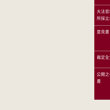
大法官
所採立
意見書
裁定全
公開之
書