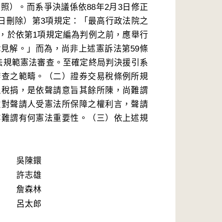
照）。而系爭決議係依88年2月3日修正
4日刪除）第3項規定：「最高行政法院之
，於依第1項規定編為判例之前，應舉行
見解。」而為，尚非上述憲訴法第59條
法規範憲法審查。至確定終局判決援引系
審查之範疇。（二）證券交易稅條例所規
之稅捐，是依聲請意旨其餘所陳，尚難謂
致對聲請人受憲法所保障之權利言，聲請
亦難謂有何憲法重要性。（三）依上述規
吳陳鐶
許志雄
詹森林
呂太郎