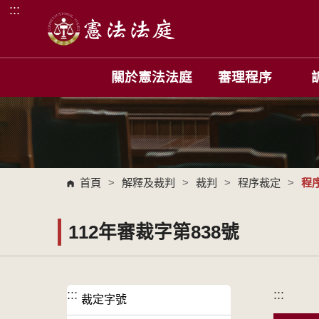
:::
跳到主要內容區塊
關於憲法法庭
審理程序
首頁
>
解釋及裁判
>
裁判
>
程序裁定
>
程
112年審裁字第838號
:::
:::
裁定字號