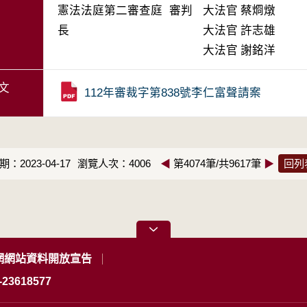
憲法法庭第二審查庭 審判
大法官
蔡烱燉
長
大法官
許志雄
大法官
謝銘洋
文
112年審裁字第838號李仁富聲請案
：2023-04-17
瀏覽人次：4006
◀
第4074筆/共9617筆
▶
回列
網網站資料開放宣告
23618577