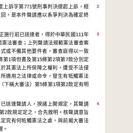
度上訴字第771號刑事判決提起上訴，經
2
駁回，是本件聲請應以系爭判決為確定終
正施行前已送達者，得於中華民國111年
3
規範憲法審查；上列聲請法規範憲法審查案
程式或不備其他要件者，審查庭得以一致
條第1項但書及第15條第2項第7款分別定
須於其憲法上所保障之權利，遭受不法侵
判所適用之法律或命令，發生有牴觸憲法
（下稱大審法）第5條第1項第2款定有明
前已送達聲請人，揆諸上開規定，其聲請
4
項第2款規定定之，合先敘明。核聲請意旨
規定究有何牴觸憲法之處，與前揭大審法
理。