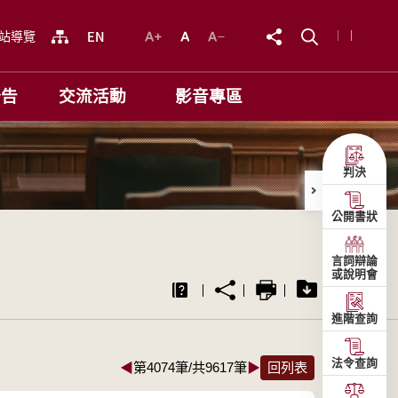
站導覽
公告
交流活動
影音專區
判決
公開書狀
言詞辯論
或說明會
進階查詢
法令查詢
◀
第4074筆/共9617筆
▶
回列表