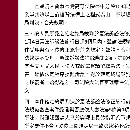
二、查聲請人曾就臺灣高等法院臺中分院109年
系爭判決以上訴違背法律上之程式為由，予以
三、按人民所受之確定終局裁判於憲法訴訟法修
1月4日憲法訴訟法施行日起6個月內，聲請法
件受理與否，依修正施行前之規定；聲請不合
決裁定不受理，憲法訴訟法第92條第2項、第90
有明文。又人民、法人或政黨聲請解釋憲法，
害，經依法定程序提起訴訟，對於確定終局裁
之疑義者，始得為之，司法院大法官審理案件法
四、本件確定終局判決於憲法訴訟法修正施行
法規範審查案件受理與否應依大審法第5條第1
所陳，尚難認聲請人已於客觀上具體指明系爭
所定要件不合，爰依上開規定以一致決裁定不受