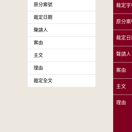
原分案號
裁定字
裁定日期
原分案
聲請人
裁定日
案由
聲請人
主文
理由
案由
裁定全文
主文
理由