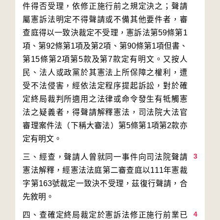
件得否受理，依修正施行前之規定決之；聲請
屬憲訴法明定不得聲請或不備其他要件者，審
查庭得以一致決裁定不受理，憲訴法第59條第1
項、第92條第1項及第2項、第90條第1項但書、
第15條第2項第5款及第7款定有明文。又按人
民、法人或政黨於其憲法上所保障之權利，遭
受不法侵害，經依法定程序提起訴訟，對於確
定終局裁判所適用之法律或命令發生有牴觸憲
法之疑義者，得聲請解釋憲法，司法院大法官
審理案件法（下稱大審法）第5條第1項第2款亦
3
三、經查，聲請人曾就同一事件向司法院聲請
憲法解釋，經憲法法庭第二審查庭以111年憲裁
字第163號裁定一致決不受理，茲復行聲請，合
4
四、查確定終局裁定於憲訴法修正施行前業已