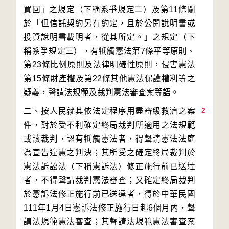
買回」之規定（下稱系爭規定二）及第11條關
於「但信託契約另有約定，且於公開說明書或
投資說明書載明者，從其所定。」之規定（下
稱系爭規定三），有牴觸憲法第7條平等原則、
第23條比例原則及法律明確性原則，侵害憲法
第15條財產權及第22條其他憲法保護權利等之
2
二、按人民就其依法定程序用盡審級救濟之案
件，對於受不利確定終局裁判所適用之法規範
或該裁判，認有牴觸憲法者，得聲請憲法法庭
為宣告違憲之判決；其所受之確定終局裁判於
憲法訴訟法（下稱憲訴法）修正施行前已送達
者，不得聲請裁判憲法審查；又確定終局裁判
於憲訴法修正施行前已送達者，得於中華民國
111年1月4日憲訴法修正施行日起6個月內，聲
請法規範憲法審查；其聲請法規範憲法審查案