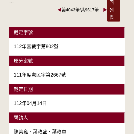
:::
回
◀
第4043筆/共9617筆
▶
列
表
裁定字號
112年審裁字第802號
原分案號
111年度憲民字第2667號
裁定日期
112年04月14日
聲請人
陳美雍、葉政盛、葉政章