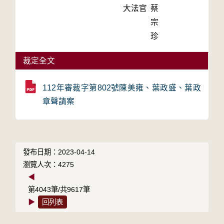
大法官
蔡
宗
珍
裁定全文
112年審裁字第802號陳美雍、葉政盛、葉政
章聲請案
發布日期：2023-04-14
瀏覽人次：4275
◀
第4043筆/共9617筆
▶
回列表