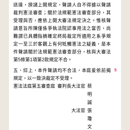
送達，揆諸上開規定，聲請人自不得據以聲請
裁判憲法審查；關於法規範憲法審查部分，其
受理與否，應依上開大審法規定決之。惟核聲
請意旨所陳僅係爭執法院認事用法之當否，尚
難謂已具體指摘確定終局裁定所適用之系爭規
定一至三於客觀上有何牴觸憲法之疑義，是本
件聲請關於法規範憲法審查部分，核與大審法
5
五、綜上，本件聲請均不合法，本庭爰依前揭
規定，以一致決裁定不受理。
憲法法庭第五審查庭 審判長
大法官
蔡
明
誠
大法官
張
瓊
文