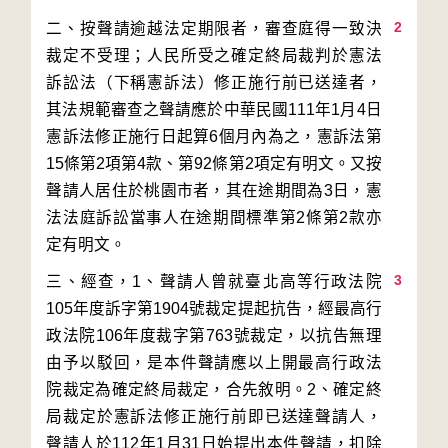
2
二、按聲請逾越法定期限者，審查庭得一致決
裁定不受理；人民所受之確定終局裁判於憲法
訴訟法（下稱憲訴法）修正施行前已送達者，
其法規範審查之聲請應於中華民國111年1月4日
憲訴法修正施行日起算6個月內為之，憲訴法第
15條第2項第4款、第92條第2項定有明文。又按
聲請人居住於桃園市者，其在途期間為3日，憲
法法庭訴訟當事人在途期間標準第2條第2款亦
3
三、經查，1、聲請人曾就臺北高等行政法院
105年度訴字第1904號裁定提起抗告，經最高行
政法院106年度裁字第763號裁定，以抗告無理
由予以駁回，是本件聲請應以上開最高行政法
院裁定為確定終局裁定，合先敘明。2、確定終
局裁定於憲訴法修正施行前即已送達聲請人，
聲請人於112年1月31日始提出本件聲請，扣除