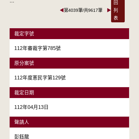
:::
回
◀
第4039筆/共9617筆
▶
列
表
裁定字號
112年審裁字第785號
原分案號
112年度憲民字第129號
裁定日期
112年04月13日
聲請人
彭鈺龍