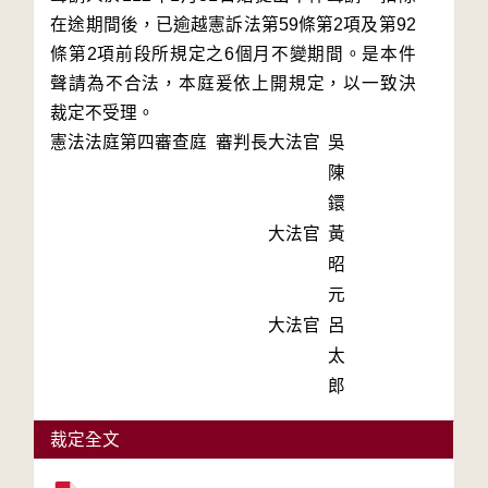
在途期間後，已逾越憲訴法第59條第2項及第92
條第2項前段所規定之6個月不變期間。是本件
聲請為不合法，本庭爰依上開規定，以一致決
裁定不受理。
憲法法庭第四審查庭 審判長
大法官
吳
陳
鐶
大法官
黃
昭
元
大法官
呂
太
郎
裁定全文