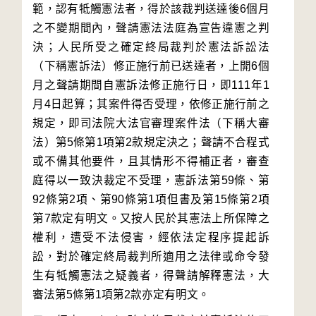
範，認有牴觸憲法者，得於該裁判送達後6個月
之不變期間內，聲請憲法法庭為宣告違憲之判
決；人民所受之確定終局裁判於憲法訴訟法
（下稱憲訴法）修正施行前已送達者，上開6個
月之聲請期間自憲訴法修正施行日，即111年1
月4日起算；其案件得否受理，依修正施行前之
規定，即司法院大法官審理案件法（下稱大審
法）第5條第1項第2款規定決之；聲請不合程式
或不備其他要件，且其情形不得補正者，審查
庭得以一致決裁定不受理，憲訴法第59條、第
92條第2項、第90條第1項但書及第15條第2項
第7款定有明文。又按人民於其憲法上所保障之
權利，遭受不法侵害，經依法定程序提起訴
訟，對於確定終局裁判所適用之法律或命令發
生有牴觸憲法之疑義者，得聲請解釋憲法，大