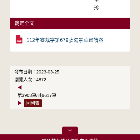
珍
裁定全文
112年審裁字第679號湯景華聲請案
發布日期：2023-03-25
瀏覽人次：4872
◀
第3903筆/共9617筆
▶
回列表