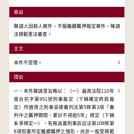
案由
聲請人因殺人案件，不服繼續羈押裁定案件，聲請
法規範憲法審查。
主文
1
本件不受理。
理由
1
一、本件聲請意旨略以：（一）最高法院110年
度台抗字第951號刑事裁定（下稱確定終局裁
定）所適用之刑事妥速審判法第5條第3項「審
判中之羈押期間，累計不得逾5年」規定（下稱
系爭規定一），有無涵蓋刑事訴訟法第108條第
8項但書所定繼續羈押之情形，尚非一般受規範