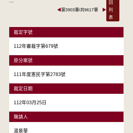
:::
回
◀
第3903筆/共9617筆
▶
列
表
裁定字號
112年審裁字第679號
原分案號
111年度憲民字第2783號
裁定日期
112年03月25日
聲請人
湯景華