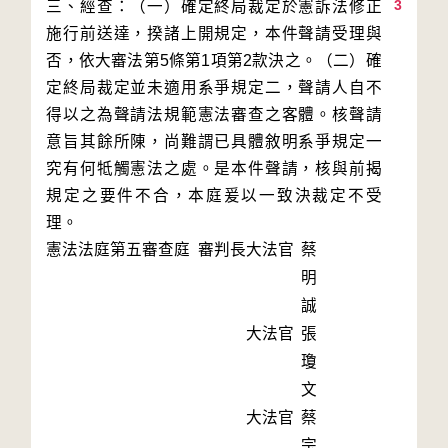
3
三、經查：（一）確定終局裁定於憲訴法修正
施行前送達，揆諸上開規定，本件聲請受理與
否，依大審法第5條第1項第2款決之。（二）確
定終局裁定並未適用系爭規定二，聲請人自不
得以之為聲請法規範憲法審查之客體。核聲請
意旨其餘所陳，尚難謂已具體敘明系爭規定一
究有何牴觸憲法之處。是本件聲請，核與前揭
規定之要件不合，本庭爰以一致決裁定不受
理。
憲法法庭第五審查庭 審判長
大法官
蔡
明
誠
大法官
張
瓊
文
大法官
蔡
宗