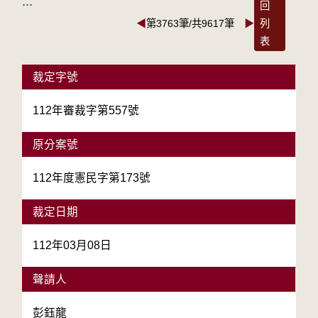
:::
回
◀
第3763筆/共9617筆
▶
列
表
裁定字號
112年審裁字第557號
原分案號
112年度憲民字第173號
裁定日期
112年03月08日
聲請人
彭鈺龍