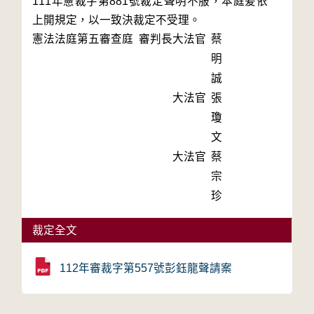
111年憲裁字第881號裁定聲明不服，本庭爰依
上開規定，以一致決裁定不受理。
憲法法庭第五審查庭 審判長
大法官
蔡
明
誠
大法官
張
瓊
文
大法官
蔡
宗
珍
裁定全文
112年審裁字第557號彭鈺龍聲請案