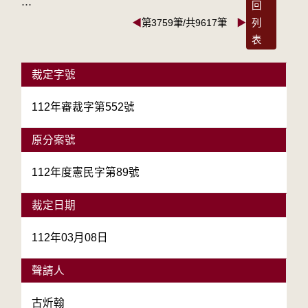
:::
回
◀
第3759筆/共9617筆
▶
列
表
裁定字號
112年審裁字第552號
原分案號
112年度憲民字第89號
裁定日期
112年03月08日
聲請人
古炘翰