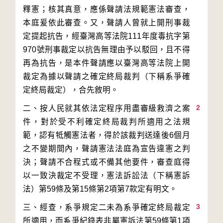
釋憲；核其真意，應係聲請法規範憲法審查，
本庭爰依此審查。又，聲請人曾就上開刑事裁
定提起抗告，經臺灣高等法院111年度毒抗字第
970號刑事裁定以抗告無理由予以駁回，且不得
再為抗告，是本件聲請應以臺灣高等法院上開
裁定為據以聲請之確定終局裁判（下稱系爭確
2
二、按人民就其依法定程序用盡審級救濟之案
件，對於受不利確定終局裁判所適用之法規
範，認有牴觸憲法者，得於該裁判送達後6個月
之不變期間內，聲請憲法法庭為宣告違憲之判
決；聲請不合程式或不備其他要件，審查庭得
以一致決裁定不受理，憲法訴訟法（下稱憲訴
3
三、經查，系爭規定二未為系爭確定終局裁定
所適用，而系爭紀錄表非屬憲訴法第59條第1項