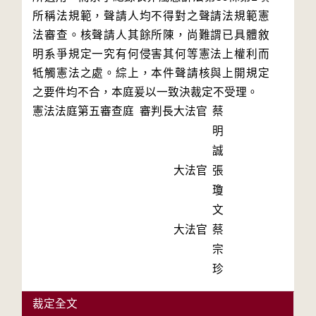
所稱法規範，聲請人均不得對之聲請法規範憲
法審查。核聲請人其餘所陳，尚難謂已具體敘
明系爭規定一究有何侵害其何等憲法上權利而
牴觸憲法之處。綜上，本件聲請核與上開規定
之要件均不合，本庭爰以一致決裁定不受理。
憲法法庭第五審查庭 審判長
大法官
蔡
明
誠
大法官
張
瓊
文
大法官
蔡
宗
珍
裁定全文