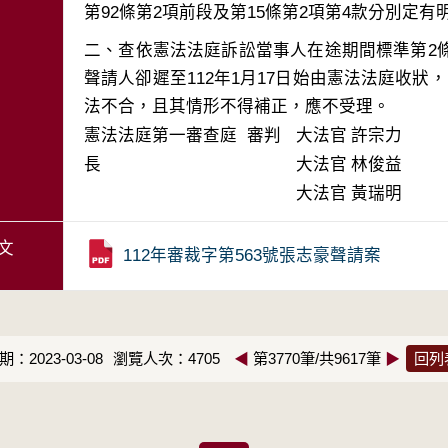
二、查依憲法法庭訴訟當事人在途期間標準第2
聲請人卻遲至112年1月17日始由憲法法庭收狀
法不合，且其情形不得補正，應不受理。
憲法法庭第一審查庭 審判
大法官
許宗力
長
大法官
林俊益
大法官
黃瑞明
文
112年審裁字第563號張志豪聲請案
：2023-03-08
瀏覽人次：4705
◀
第3770筆/共9617筆
▶
回列