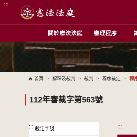
:::
跳到主要內容區塊
關於憲法法庭
審理程序
首頁
>
解釋及裁判
>
裁判
>
程序裁定
>
程
112年審裁字第563號
:::
:::
裁定字號