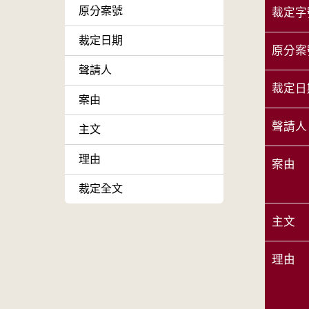
原分案號
裁定字
裁定日期
原分案
聲請人
裁定日
案由
聲請人
主文
理由
案由
裁定全文
主文
理由