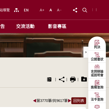
站導覽
公告
交流活動
影音專區
判決
公開書狀
言詞辯論
或說明會
進階查詢
法令查詢
◀
第3770筆/共9617筆
▶
回列表