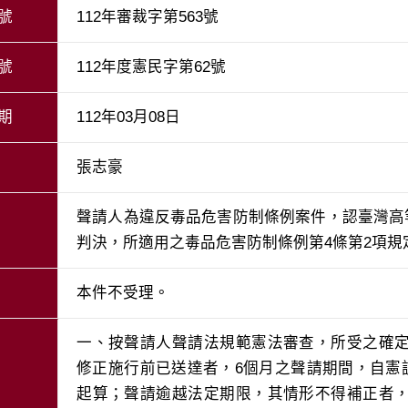
號
112年審裁字第563號
號
112年度憲民字第62號
期
112年03月08日
張志豪
聲請人為違反毒品危害防制條例案件，認臺灣高等
判決，所適用之毒品危害防制條例第4條第2項
本件不受理。
一、按聲請人聲請法規範憲法審查，所受之確
修正施行前已送達者，6個月之聲請期間，自憲訴
起算；聲請逾越法定期限，其情形不得補正者