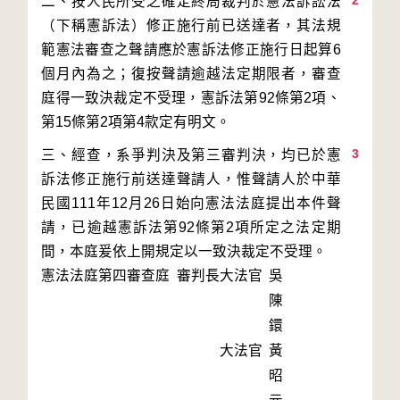
2
二、按人民所受之確定終局裁判於憲法訴訟法
（下稱憲訴法）修正施行前已送達者，其法規
範憲法審查之聲請應於憲訴法修正施行日起算6
個月內為之；復按聲請逾越法定期限者，審查
庭得一致決裁定不受理，憲訴法第92條第2項、
3
三、經查，系爭判決及第三審判決，均已於憲
訴法修正施行前送達聲請人，惟聲請人於中華
民國111年12月26日始向憲法法庭提出本件聲
請，已逾越憲訴法第92條第2項所定之法定期
間，本庭爰依上開規定以一致決裁定不受理。
憲法法庭第四審查庭 審判長
大法官
吳
陳
鐶
大法官
黃
昭