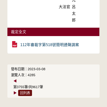
元
大法官
呂
太
郎
裁定全文
112年審裁字第518號簡明通聲請案
發布日期：2023-03-08
瀏覽人次：4285
◀
第3755筆/共9617筆
▶
回列表