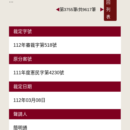
:::
回
◀
第3755筆/共9617筆
▶
列
表
裁定字號
112年審裁字第518號
原分案號
111年度憲民字第4230號
裁定日期
112年03月08日
聲請人
簡明通