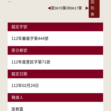
:::
回
◀
第3670筆/共9617筆
▶
列
表
裁定字號
112年審裁字第444號
原分案號
112年度憲民字第71號
裁定日期
112年02月24日
聲請人
吳宥霆