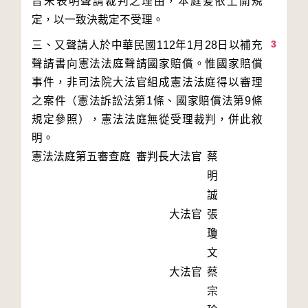
旨未表明聲請裁判之理由，本庭爰依上開規
3
三、又聲請人於中華民國112年1月28日以補充
聲請書向憲法法庭聲請國家賠償。惟國家賠償
事件，非司法院大法官組成憲法法庭得以審理
之案件（憲法訴訟法第1條、國家賠償法第9條
規定參照），憲法法庭無從受理裁判，併此敘
明。
憲法法庭第五審查庭 審判長
大法官
蔡
明
誠
大法官
張
瓊
文
大法官
蔡
宗