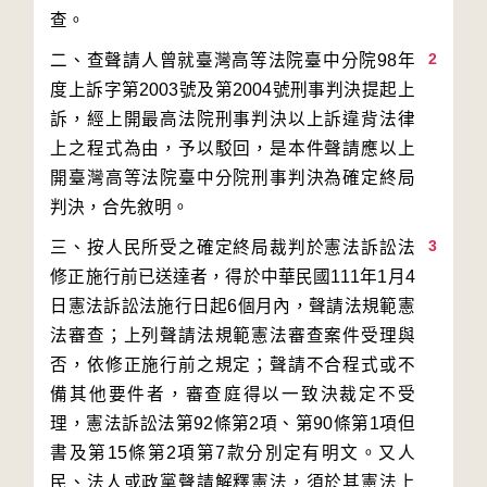
2
二、查聲請人曾就臺灣高等法院臺中分院98年
度上訴字第2003號及第2004號刑事判決提起上
訴，經上開最高法院刑事判決以上訴違背法律
上之程式為由，予以駁回，是本件聲請應以上
開臺灣高等法院臺中分院刑事判決為確定終局
3
三、按人民所受之確定終局裁判於憲法訴訟法
修正施行前已送達者，得於中華民國111年1月4
日憲法訴訟法施行日起6個月內，聲請法規範憲
法審查；上列聲請法規範憲法審查案件受理與
否，依修正施行前之規定；聲請不合程式或不
備其他要件者，審查庭得以一致決裁定不受
理，憲法訴訟法第92條第2項、第90條第1項但
書及第15條第2項第7款分別定有明文。又人
民、法人或政黨聲請解釋憲法，須於其憲法上