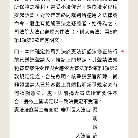
所保障之權利，遭受不法侵害，經依法定程序
提起訴訟，對於確定終局裁判所適用之法律或
命令，發生有牴觸憲法之疑義者，始得為之，
司法院大法官審理案件法（下稱大審法）第5條
4
四、本件確定終局判決於憲法訴訟法修正施行
前已送達聲請人，揆諸上開規定，其聲請法規
範審查案件受理與否應依大審法第5條第1項第2
款規定定之，合先敘明。核聲請意旨所陳，尚
難認聲請人已於客觀上具體指明系爭規定究有
何牴觸憲法之處，與前揭大審法所定要件不
合，爰依上開規定以一致決裁定不受理。
憲法法庭第二審查庭 審判長
大法官
蔡
烱
燉
大法官
許