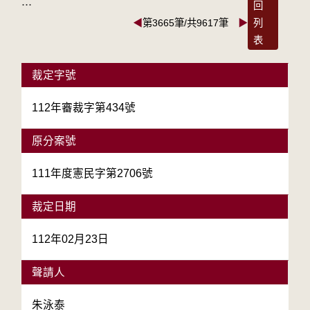
:::
回
◀
第3665筆/共9617筆
▶
列
表
裁定字號
112年審裁字第434號
原分案號
111年度憲民字第2706號
裁定日期
112年02月23日
聲請人
朱泳泰