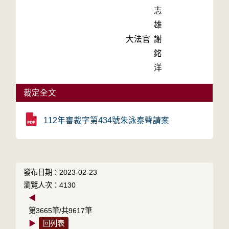
志
雄
大法官
謝
銘
洋
裁定全文
112年審裁字第434號朱泳泰聲請案
發布日期：2023-02-23
瀏覽人次：4130
◀
第3665筆/共9617筆
▶
回列表