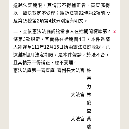
逾越法定期限，其情形不得補正者，審查庭得
以一致決裁定不受理；憲訴法第92條第2項前段
2
二、查依憲法法庭訴訟當事人在途期間標準第2
條第3款規定，宜蘭縣在途期間4日，本件聲請
人卻遲至111年12月16日始由憲法法庭收狀，已
逾越6個月法定期限，是本件聲請，於法不合，
且其情形不得補正，應不受理。
憲法法庭第一審查庭 審判長
大法官
許
宗
力
大法官
林
俊
益
大法官
黃
瑞