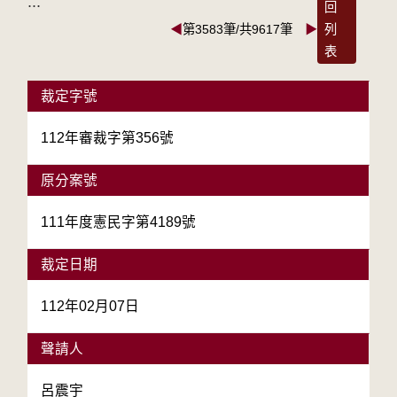
:::
回
◀
第3583筆/共9617筆
▶
列
表
裁定字號
112年審裁字第356號
原分案號
111年度憲民字第4189號
裁定日期
112年02月07日
聲請人
呂震宇