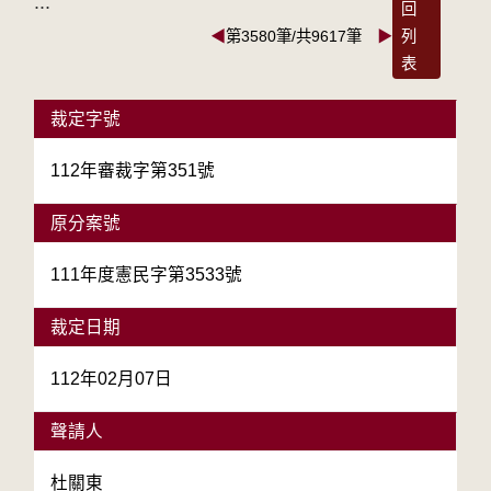
:::
回
◀
第3580筆/共9617筆
▶
列
表
裁定字號
112年審裁字第351號
原分案號
111年度憲民字第3533號
裁定日期
112年02月07日
聲請人
杜關東