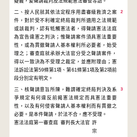
2
二、按人民就其依法定程序用盡審級救濟之案
件，對於受不利確定終局裁判所適用之法規範
或該裁判，認有牴觸憲法者，得聲請憲法法庭
為宣告違憲之判決；惟聲請案件須具憲法重要
性，或為貫徹聲請人基本權利所必要者，始受
理之；審查庭就承辦大法官分受之聲請案件，
得以一致決為不受理之裁定，並應附理由；憲
法訴訟法第59條第1項、第61條第1項及第2項前
3
三、核聲請意旨所陳，難謂確定終局判決及系
爭規定有何違反前揭憲法規定而具憲法重要
性，以及有何侵害聲請人基本權利而有貫徹之
必要。是本件聲請，於法不合，應不受理。
憲法法庭第一審查庭 審判長
大法官
許
宗