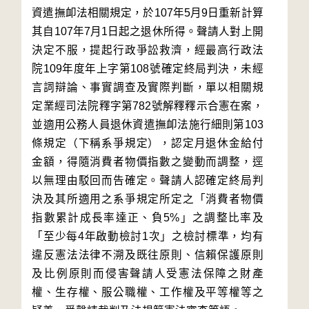
資遣撫卹法相關規定，於107年5月9日重新計算
其自107年7月1日起之退休所得。聲請人對上開
決定不服，提起行政爭訟救濟，經最高行政法
院109年度年上字第108號確定終局判決，未經
言詞辯論、事實調查及實際判斷，單以相關規
定業經司法院釋字第782號解釋釋示合憲在案，
並適用公務人員退休資遣撫卹法施行細則第103
條規定（下稱系爭規定），認定月退休金給付
金額，得隨消費者物價指數之變動而調整，逕
以無理由駁回而告確定。聲請人認確定終局判
決及其所適用之系爭規定所定之「消費者物價
指數累計成長率達正、負5%」之調整比率及
「至少每4年啟動檢討1次」之檢討標準，均有
違反憲法法律不溯及既往原則、信賴保護原則
及比例原則而侵害聲請人受憲法保障之財產
權、生存權、服公職權、工作權及平等權等之