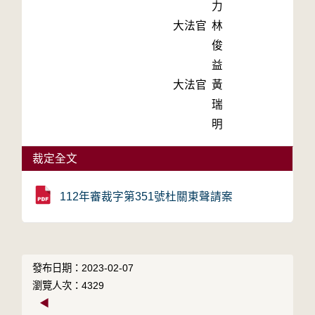
力
大法官
林
俊
益
大法官
黃
瑞
明
裁定全文
112年審裁字第351號杜關東聲請案
發布日期：2023-02-07
瀏覽人次：4329
◀