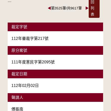
:::
回
◀
第3525筆/共9617筆
▶
列
表
裁定字號
112年審裁字第217號
原分案號
111年度憲民字第2095號
裁定日期
112年02月02日
聲請人
傅振南