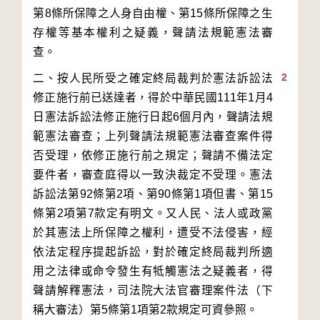
第8條所保障之人身自由權、第15條所保障之生
存權等基本權利之疑義，聲請法規範憲法審
2
二、按人民所受之確定終局裁判於憲法訴訟法
修正施行前已送達者，得於中華民國111年1月4
日憲法訴訟法修正施行日起6個月內，聲請法規
範憲法審查；上列聲請法規範憲法審查案件得
否受理，依修正施行前之規定；聲請不備法定
要件者，審查庭得以一致決裁定不受理。憲法
訴訟法第92條第2項、第90條第1項但書、第15
條第2項第7款定有明文。又人民、法人或政黨
於其憲法上所保障之權利，遭受不法侵害，經
依法定程序提起訴訟，對於確定終局裁判所適
用之法律或命令發生有牴觸憲法之疑義者，得
聲請解釋憲法，司法院大法官審理案件法（下