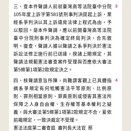
3
三、查本件聲請人前就臺灣高等法院臺中分院
105年度上訴字第581號刑事判決提起上訴，業
經系爭判決以其上訴違背法律上程式為由，予
以駁回。是本件聲請，應以前開臺灣高等法院
臺中分院刑事判決為確定終局判決，合先敘
明。復查，聲請人據以聲請之系爭判決於憲法
訴訟法修正施行前已送達，揆諸上開規定，其
聲請法規範憲法審查案件受理與否應依大審法
4
四、核聲請意旨所陳，尚難謂客觀上已具體指
摘系爭規定有何牴觸憲法平等原則、比例原
則、罪刑相當原則、罪責原則或侵害其憲法所
保障之人身自由權、生存權等基本權利之疑
義，與大審法第5條第1項第2款規定不合，爰依
前揭規定，一致決裁定不受理。
憲法法庭第二審查庭 審判長
大法官
蔡