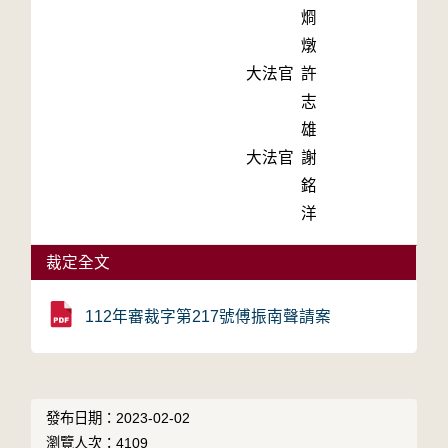
烱
燉
大法官
許
志
雄
大法官
謝
銘
洋
裁定全文
112年審裁字第217號傅振南聲請案
發布日期：2023-02-02
瀏覽人次：4109