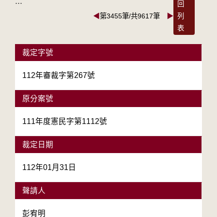
:::
回
◀
第3455筆/共9617筆
▶
列
表
裁定字號
112年審裁字第267號
原分案號
111年度憲民字第1112號
裁定日期
112年01月31日
聲請人
彭宥明