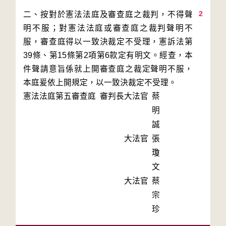
2
二、按對於憲法法庭及審查庭之裁判，不得聲
明不服；對憲法法庭或審查庭之裁判聲明不
服，審查庭得以一致決裁定不受理，憲訴法第
39條、第15條第2項第6款定有明文。經查，本
件聲請意旨係就上開審查庭之裁定聲明不服，
本庭爰依上開規定，以一致決裁定不受理。
憲法法庭第五審查庭 審判長
大法官
蔡
明
誠
大法官
張
瓊
文
大法官
蔡
宗
珍