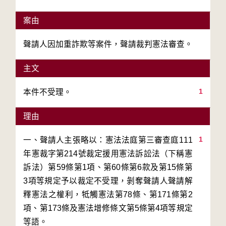
案由
聲請人因加重詐欺等案件，聲請裁判憲法審查。
主文
1
本件不受理。
理由
1
一、聲請人主張略以：憲法法庭第三審查庭111
年憲裁字第214號裁定援用憲法訴訟法（下稱憲
訴法）第59條第1項、第60條第6款及第15條第
3項等規定予以裁定不受理，剝奪聲請人聲請解
釋憲法之權利，牴觸憲法第78條、第171條第2
項、第173條及憲法增修條文第5條第4項等規定