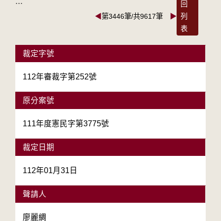
:::
回
◀
第3446筆/共9617筆
▶
列
表
裁定字號
112年審裁字第252號
原分案號
111年度憲民字第3775號
裁定日期
112年01月31日
聲請人
廖麗綢