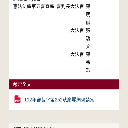
憲法法庭第五審查庭 審判長
大法官
蔡
明
誠
大法官
張
瓊
文
大法官
蔡
宗
珍
裁定全文
112年審裁字第252號廖麗綢聲請案