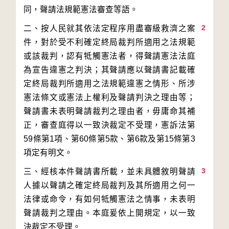
2
二、按人民就其依法定程序用盡審級救濟之案
件，對於受不利確定終局裁判所適用之法規範
或該裁判，認有牴觸憲法者，得聲請憲法法庭
為宣告違憲之判決；其聲請應以聲請書記載確
定終局裁判所適用之法規範違憲之情形、所涉
憲法條文或憲法上權利及聲請判決之理由等；
聲請書未表明聲請裁判之理由者，毋庸命其補
正，審查庭得以一致決裁定不受理，憲訴法第
59條第1項、第60條第5款、第6款及第15條第3
3
三、經核本件聲請書所載，並未具體敘明聲請
人據以聲請之確定終局裁判及其所適用之何一
法律或命令，有如何牴觸憲法之情事，未表明
聲請裁判之理由。本庭爰依上開規定，以一致
決裁定不受理。