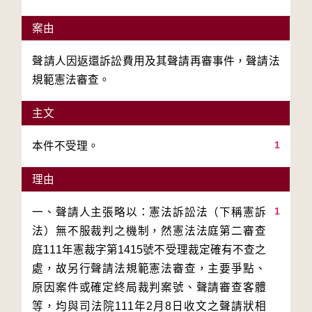
案由
聲請人因返還訴訟費用及其聲請再審事件，聲請法
規範憲法審查。
主文
1
本件不受理。
理由
1
一、聲請人主張略以：憲法訴訟法（下稱憲訴
法）無不服裁判之機制，然憲法法庭第二審查
庭111年憲裁字第1415號不受理裁定確有不查之
處，故另行聲請法規範憲法審查，主要爭點、
原因案件或確定終局裁判案號、聲請審查客體
等，均與司法院111年2月8日收文之聲請狀相