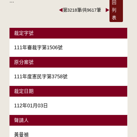
:::
回
◀
第3218筆/共9617筆
▶
列
表
裁定字號
111年審裁字第1506號
原分案號
111年度憲民字第3758號
裁定日期
112年01月03日
聲請人
黃曼禎