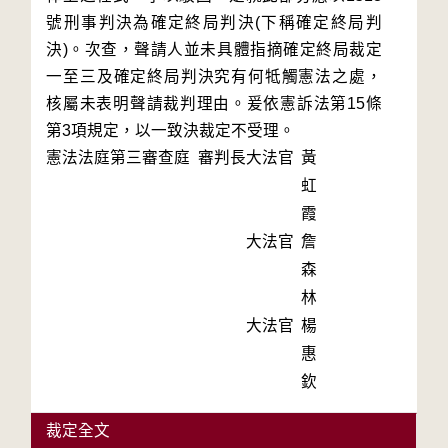
號刑事判決為確定終局判決(下稱確定終局判
決)。次查，聲請人並未具體指摘確定終局裁定
一至三及確定終局判決究有何牴觸憲法之處，
核屬未表明聲請裁判理由。爰依憲訴法第15條
第3項規定，以一致決裁定不受理。
憲法法庭第三審查庭 審判長
大法官
黃
虹
霞
大法官
詹
森
林
大法官
楊
惠
欽
裁定全文