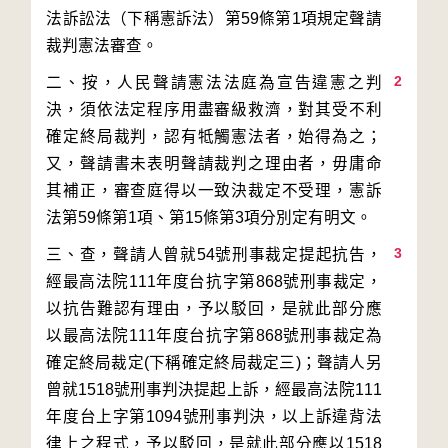
法訴訟法（下稱憲訴法）第59條第1項規定聲請
2
二、按，人民聲請憲法法庭為宣告違憲之判
決，須依法定程序用盡審級救濟，對其受不利
確定終局裁判，認有牴觸憲法者，始得為之；
又，聲請書未表明聲請裁判之理由者，毋庸命
其補正，審查庭得以一致決裁定不受理，憲訴
3
三、查，聲請人曾就54號刑事裁定提起抗告，
經最高法院111年度台抗字第868號刑事裁定，
以抗告難認有理由，予以駁回，是就此部分應
以最高法院111年度台抗字第868號刑事裁定為
確定終局裁定(下稱確定終局裁定三)；聲請人另
曾就1518號刑事判決提起上訴，經最高法院111
年度台上字第1094號刑事判決，以上訴違背法
律上之程式，予以駁回，是就此部分應以1518