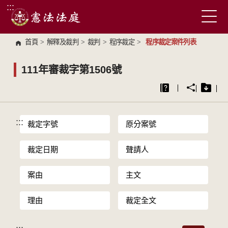
:::
跳到主要內容區塊
首頁
>
解釋及裁判
>
裁判
>
程序裁定
>
程序裁定案件列表
111年審裁字第1506號
:::
裁定字號
原分案號
裁定日期
聲請人
案由
主文
理由
裁定全文