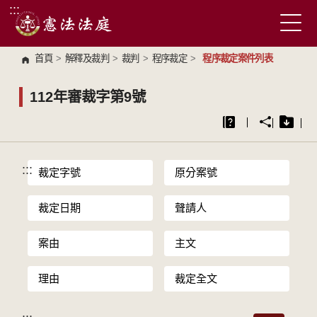
:::
跳到主要內容區塊
首頁
>
解釋及裁判
>
裁判
>
程序裁定
>
程序裁定案件列表
112年審裁字第9號
:::
裁定字號
原分案號
裁定日期
聲請人
案由
主文
理由
裁定全文