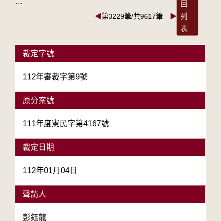
:::
回
◀
第3229筆/共9617筆
▶
列
表
裁定字號
112年審裁字第9號
原分案號
111年度憲民字第4167號
裁定日期
112年01月04日
聲請人
彭鈺龍