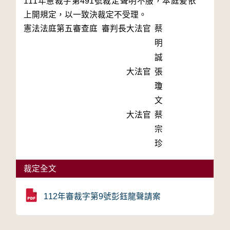
111年憲裁字第491號裁定聲明不服，本庭爰依
上開規定，以一致決裁定不受理。
憲法法庭第五審查庭 審判長
大法官
蔡
明
誠
大法官
張
瓊
文
大法官
蔡
宗
珍
裁定全文
112年審裁字第9號彭鈺龍聲請案