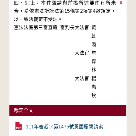
6
四、綜上，本件聲請與前揭所述要件有所未
合，爰依憲法訴訟法第15條第2項第4款規定，
以一致決裁定不受理。
憲法法庭第三審查庭 審判長
大法官
黃
虹
霞
大法官
詹
森
林
大法官
楊
惠
欽
裁定全文
111年審裁字第1475號黃國慶聲請案