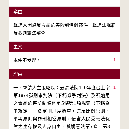
案由
聲請人因違反毒品危害防制條例案件，聲請法規範
及裁判憲法審查
主文
1
本件不受理。
理由
1
一、聲請人主張略以：最高法院110年度台上字
第1874號刑事判決（下稱系爭判決）及所適用
之毒品危害防制條例第5條第1項規定（下稱系
爭規定），法定刑刑度過重，違反比例原則、
平等原則與罪刑相當原則，侵害人民受憲法保
障之生存權及人身自由，牴觸憲法第7條、第8