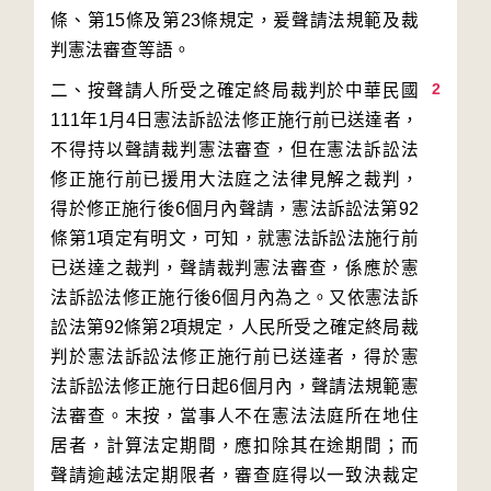
條、第15條及第23條規定，爰聲請法規範及裁
2
二、按聲請人所受之確定終局裁判於中華民國
111年1月4日憲法訴訟法修正施行前已送達者，
不得持以聲請裁判憲法審查，但在憲法訴訟法
修正施行前已援用大法庭之法律見解之裁判，
得於修正施行後6個月內聲請，憲法訴訟法第92
條第1項定有明文，可知，就憲法訴訟法施行前
已送達之裁判，聲請裁判憲法審查，係應於憲
法訴訟法修正施行後6個月內為之。又依憲法訴
訟法第92條第2項規定，人民所受之確定終局裁
判於憲法訴訟法修正施行前已送達者，得於憲
法訴訟法修正施行日起6個月內，聲請法規範憲
法審查。末按，當事人不在憲法法庭所在地住
居者，計算法定期間，應扣除其在途期間；而
聲請逾越法定期限者，審查庭得以一致決裁定