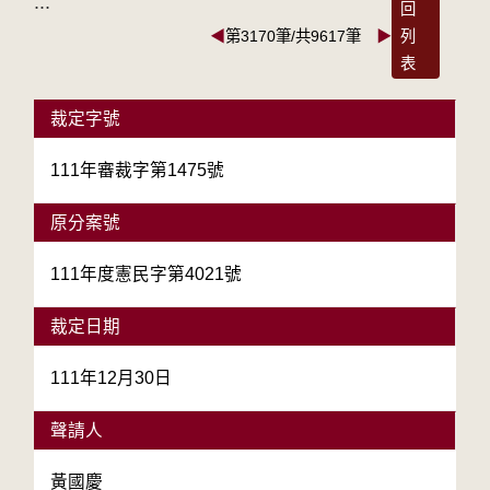
:::
回
◀
第3170筆/共9617筆
▶
列
表
裁定字號
111年審裁字第1475號
原分案號
111年度憲民字第4021號
裁定日期
111年12月30日
聲請人
黃國慶