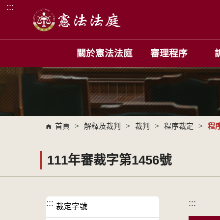
:::
跳到主要內容區塊
關於憲法法庭
審理程序
首頁
>
解釋及裁判
>
裁判
>
程序裁定
>
程
111年審裁字第1456號
:::
:::
裁定字號