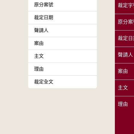
原分案號
裁定字
裁定日期
原分案
聲請人
裁定日
案由
聲請人
主文
理由
案由
裁定全文
主文
理由