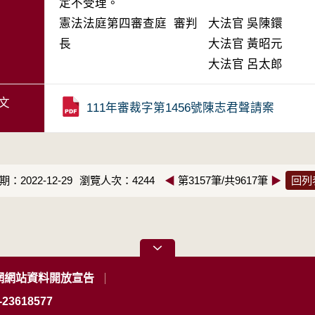
定不受理。
憲法法庭第四審查庭 審判
大法官
吳陳鐶
長
大法官
黃昭元
大法官
呂太郎
文
111年審裁字第1456號陳志君聲請案
：2022-12-29
瀏覽人次：4244
◀
第3157筆/共9617筆
▶
回列
網網站資料開放宣告
23618577