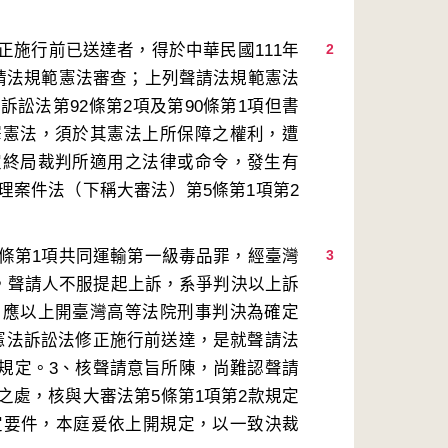
正施行前已送達者，得於中華民國111年
2
聲請法規範憲法審查；上列聲請法規範憲法
訟法第92條第2項及第90條第1項但書
釋憲法，須於其憲法上所保障之權利，遭
定終局裁判所適用之法律或命令，發生有
理案件法（下稱大審法）第5條第1項第2
4條第1項共同運輸第一級毒品罪，經臺灣
3
刑，聲請人不服提起上訴，系爭判決以上訴
，應以上開臺灣高等法院刑事判決為確定
憲法訴訟法修正施行前送達，是就聲請法
規定。3、核聲請意旨所陳，尚難認聲請
之處，核與大審法第5條第1項第2款規定
法定要件，本庭爰依上開規定，以一致決裁