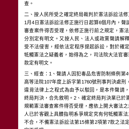
二、按人民所受之確定終局裁判於憲法訴訟法修
1月4日憲法訴訟法修正施行日起算6個月內，
審查案件得否受理，依修正施行前之規定，憲法訴
分別定有明文。又按人民、法人或政黨聲請解
受不法侵害，經依法定程序提起訴訟，對於確
牴觸憲法之疑義者，始得為之，司法院大法官審
三、經查：1、聲請人因犯毒品危害防制條例第
高等法院107年度上訴字第1760號刑事判決處
違背法律上之程式為由予以駁回，是本件聲請
終局判決，合先敘明。2、確定終局判決業已於
規範憲法審查案件得否受理，應依上開大審法之
人已於客觀上具體指明系爭規定究有何牴觸憲法
不合，不備憲法訴訟法第15條第2項第7款之