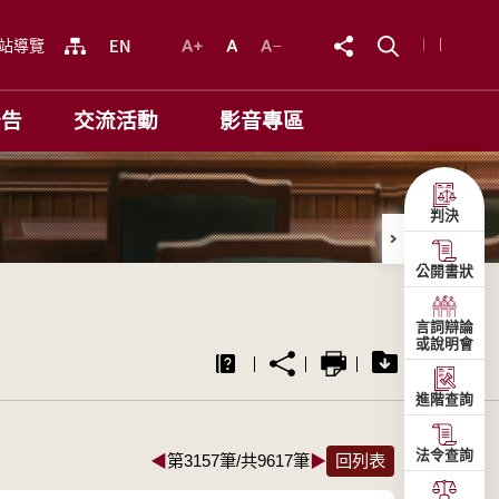
站導覽
公告
交流活動
影音專區
判決
公開書狀
言詞辯論
或說明會
進階查詢
法令查詢
◀
第3157筆/共9617筆
▶
回列表