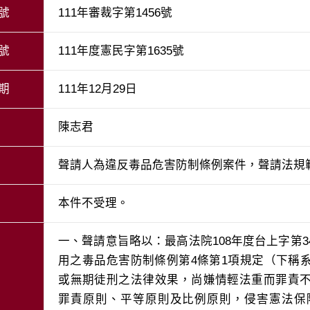
號
111年審裁字第1456號
號
111年度憲民字第1635號
期
111年12月29日
陳志君
聲請人為違反毒品危害防制條例案件，聲請法規
本件不受理。
一、聲請意旨略以：最高法院108年度台上字第3
用之毒品危害防制條例第4條第1項規定（下稱
或無期徒刑之法律效果，尚嫌情輕法重而罪責
罪責原則、平等原則及比例原則，侵害憲法保