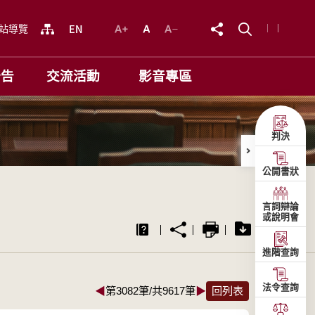
站導覽
公告
交流活動
影音專區
判決
公開書狀
言詞辯論
或說明會
進階查詢
法令查詢
◀
第3082筆/共9617筆
▶
回列表