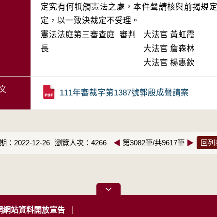
定究有何牴觸憲法之處，本件聲請核與前揭規定
定，以一致決裁定不受理。
憲法法庭第三審查庭 審判
大法官
黃虹霞
長
大法官
詹森林
大法官
楊惠欽
文
111年審裁字第1387號郭殷成聲請案
：2022-12-26
瀏覽人次：4266
◀
第3082筆/共9617筆
▶
回列
網網站資料開放宣告