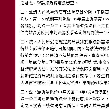
二、聲請人曾就臺灣高等法院高雄分院（下稱高雄
判決、第1259號刑事判決及109年度上訴字第13
各經系爭判決一至三，以其上訴違背法律上之
三、按，人民所受之確定終局裁判於憲法訴訟
得於憲訴法修正施行日起6個月內，聲請法規範
行前之規定；又聲請不備其他要件者，審查庭得
項、第90條第1項但書及第15條第2項第7款本
聲請解釋憲法，須於其憲法上所保障之權利，
對於確定終局裁判所適用之法律或命令，發生
三、查，憲訴法係於中華民國111年1月4日修
決一至三均已於憲訴法修正施行前送達聲請人
定之。次查，核聲請意旨所陳，聲請人並未具