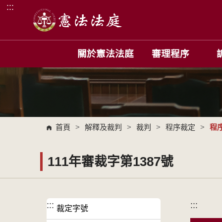
:::
跳到主要內容區塊
關於憲法法庭
審理程序
首頁
>
解釋及裁判
>
裁判
>
程序裁定
>
程
111年審裁字第1387號
:::
:::
裁定字號