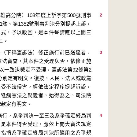
高分院）108年度上訴字第500號刑事
2
51號、第1352號刑事判決分別提起上訴，
程式，予以駁回，是本件聲請應以上開三
法（下稱憲訴法）修正施行前已送達者，
3
憲法審查，其案件之受理與否，依修正施
以一致決裁定不受理，憲訴法第92條第2
文分別定有明文。復按，人民、法人或政黨
遭受不法侵害，經依法定程序提起訴訟，
有牴觸憲法之疑義者，始得為之，司法院
正施行，系爭判決一至三及系爭確定終局判
4
，是本件得否受理，應依上開大審法規定
體指摘系爭確定終局判決所適用之系爭規