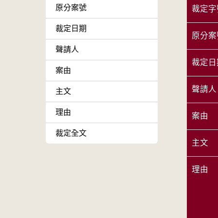
原分案號
裁定字
裁定日期
原分案
聲請人
裁定日
案由
聲請人
主文
理由
案由
裁定全文
主文
理由