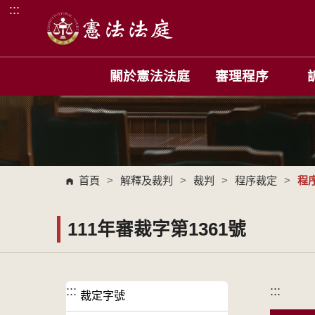
:::
跳到主要內容區塊
關於憲法法庭
審理程序
首頁
>
解釋及裁判
>
裁判
>
程序裁定
>
程
111年審裁字第1361號
:::
:::
裁定字號