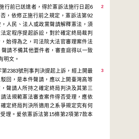
施行前已送達者，得於憲訴法施行日起6
2
否，依修正施行前之規定，憲訴法第92
次按，人民、法人或政黨聲請解釋憲法，須
依法定程序提起訴訟，對於確定終局裁判
者，始得為之，司法院大法官審理案件法
按，聲請不備其他要件者，審查庭得以一致
第2383號刑事判決提起上訴，經上開最
3
以駁回，是本件聲請，應以上開臺灣高等
查，聲請人所持之確定終局判決及其第三
聲請法規範憲法審查案件得否受理，應依
摘確定終局判決所適用之系爭規定究有何
受理。爰依憲訴法第15條第2項第7款本