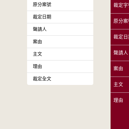
原分案號
裁定字
裁定日期
原分案
聲請人
裁定日
案由
聲請人
主文
理由
案由
裁定全文
主文
理由