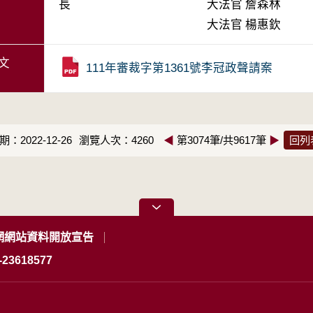
長
大法官
詹森林
大法官
楊惠欽
文
111年審裁字第1361號李冠政聲請案
：2022-12-26
瀏覽人次：4260
◀
第3074筆/共9617筆
▶
回列
網網站資料開放宣告
23618577