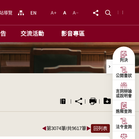
站導覽
公告
交流活動
影音專區
判決
公開書狀
言詞辯論
或說明會
進階查詢
法令查詢
◀
第3074筆/共9617筆
▶
回列表