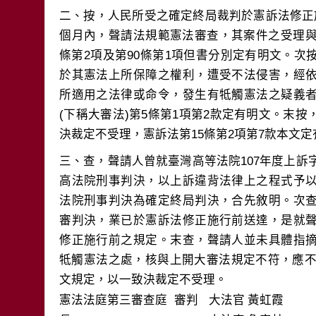
二、按，人民所受之確定終局裁判於憲訴法修正
個月內，聲請法規範憲法審查，其案件之受理與
條第2項及第90條第1項但書分別定有明文。
於其憲法上所保障之權利，遭受不法侵害，經
所適用之法律或命令，發生有牴觸憲法之疑義
(下稱大審法)第5條第1項第2款定有明文。末
三、查，聲請人曾就臺灣高等法院107年度上訴字
高法院刑事判決，以上訴違背法律上之程式予
法院刑事判決為確定終局判決，合先敘明。次
審判決，業已於憲訴法修正施行前送達，是就
修正施行前之規定。末查，聲請人並未具體指
牴觸憲法之處，核與上開大審法規定不符，應不
文規定，以一致決裁定不受理。
憲法法庭第三審查庭 審判
大法官
黃虹霞