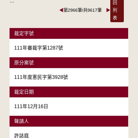
:::
回
◀
第2966筆/共9617筆
▶
列
表
裁定字號
111年審裁字第1287號
原分案號
111年度憲民字第3928號
裁定日期
111年12月16日
聲請人
許誌庭