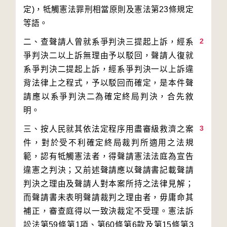
定)，牴觸憲法罪刑相當原則及憲法第23條規定
2
二、查聲請人曾就系爭判決三提起上訴，經系
爭判決二以上訴無理由予以駁回，聲請人復就
系爭判決二提起上訴，經系爭判決一以上訴違
背法律上之程式，予以駁回而確定，是本件聲
請應以系爭判決二為確定終局判決，合先敘
3
三、按人民就其依法定程序用盡審級救濟之案
件，對於受不利確定終局裁判所適用之法規
範，認有牴觸憲法者，得聲請憲法法庭為宣告
違憲之判決；又前述聲請應以聲請書記載聲請
判決之理由及聲請人對本案所持之法律見解；
而聲請書未表明聲請裁判之理由者，毋庸命其
補正，審查庭得以一致決裁定不受理。憲法訴
訟法第59條第1項、第60條第6款及第15條第3