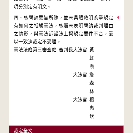
4
四、核聲請意旨所陳，並未具體敘明系爭規定
有如何之牴觸憲法，核屬未表明聲請裁判理由
之情形，與憲法訴訟法上揭規定要件不合，爰
以一致決裁定不受理。
憲法法庭第三審查庭 審判長
大法官
黃
虹
霞
大法官
詹
森
林
大法官
楊
惠
欽
裁定全文