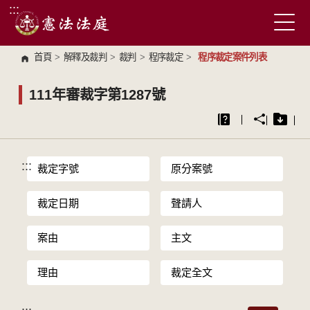
:::
跳到主要內容區塊
首頁
>
解釋及裁判
>
裁判
>
程序裁定
>
程序裁定案件列表
111年審裁字第1287號
:::
裁定字號
原分案號
裁定日期
聲請人
案由
主文
理由
裁定全文