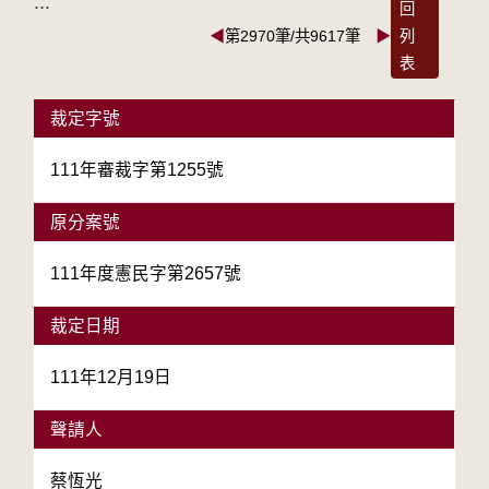
:::
回
◀
第2970筆/共9617筆
▶
列
表
裁定字號
111年審裁字第1255號
原分案號
111年度憲民字第2657號
裁定日期
111年12月19日
聲請人
蔡恆光