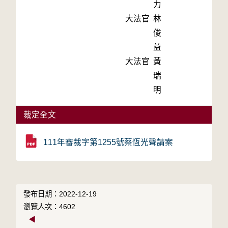
力
大法官
林
俊
益
大法官
黃
瑞
明
裁定全文
111年審裁字第1255號蔡恆光聲請案
發布日期：2022-12-19
瀏覽人次：4602
◀