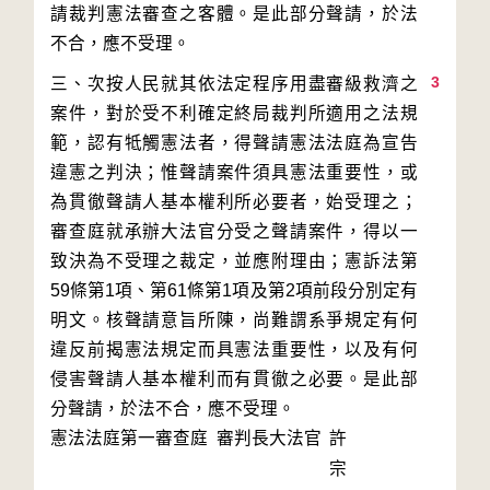
請裁判憲法審查之客體。是此部分聲請，於法
3
三、次按人民就其依法定程序用盡審級救濟之
案件，對於受不利確定終局裁判所適用之法規
範，認有牴觸憲法者，得聲請憲法法庭為宣告
違憲之判決；惟聲請案件須具憲法重要性，或
為貫徹聲請人基本權利所必要者，始受理之；
審查庭就承辦大法官分受之聲請案件，得以一
致決為不受理之裁定，並應附理由；憲訴法第
59條第1項、第61條第1項及第2項前段分別定有
明文。核聲請意旨所陳，尚難謂系爭規定有何
違反前揭憲法規定而具憲法重要性，以及有何
侵害聲請人基本權利而有貫徹之必要。是此部
分聲請，於法不合，應不受理。
憲法法庭第一審查庭 審判長
大法官
許
宗