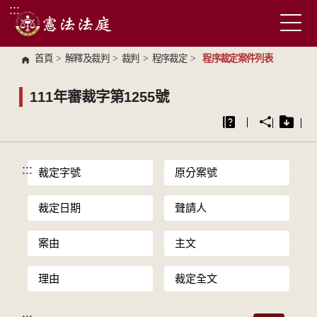
:::
跳到主要內容區塊
首頁
>
解釋及裁判
>
裁判
>
程序裁定
>
程序裁定案件列表
111年審裁字第1255號
:::
裁定字號
原分案號
裁定日期
聲請人
案由
主文
理由
裁定全文