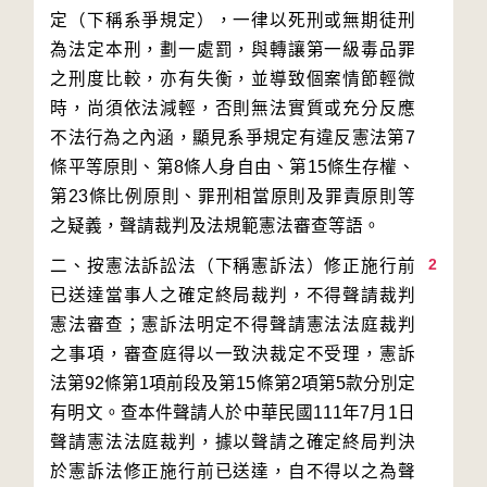
定（下稱系爭規定），一律以死刑或無期徒刑
為法定本刑，劃一處罰，與轉讓第一級毒品罪
之刑度比較，亦有失衡，並導致個案情節輕微
時，尚須依法減輕，否則無法實質或充分反應
不法行為之內涵，顯見系爭規定有違反憲法第7
條平等原則、第8條人身自由、第15條生存權、
第23條比例原則、罪刑相當原則及罪責原則等
2
二、按憲法訴訟法（下稱憲訴法）修正施行前
已送達當事人之確定終局裁判，不得聲請裁判
憲法審查；憲訴法明定不得聲請憲法法庭裁判
之事項，審查庭得以一致決裁定不受理，憲訴
法第92條第1項前段及第15條第2項第5款分別定
有明文。查本件聲請人於中華民國111年7月1日
聲請憲法法庭裁判，據以聲請之確定終局判決
於憲訴法修正施行前已送達，自不得以之為聲