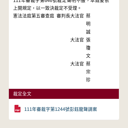
111年審裁字第646號裁定聲明不服，本庭爰依
上開規定，以一致決裁定不受理。
憲法法庭第五審查庭 審判長
大法官
蔡
明
誠
大法官
張
瓊
文
大法官
蔡
宗
珍
裁定全文
111年審裁字第1244號彭鈺龍聲請案