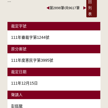
:::
回
◀
第2898筆/共9617筆
▶
列
表
裁定字號
111年審裁字第1244號
原分案號
111年度憲民字第3995號
裁定日期
111年12月15日
聲請人
彭鈺龍