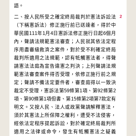
2
二、按人民所受之確定終局裁判於憲法訴訟法
（下稱憲訴法）修正施行前已送達者，得於中
華民國111年1月4日憲訴法修正施行日起6個月
內，聲請法規範憲法審查；人民就其依法定程
序用盡審級救濟之案件，對於受不利確定終局
裁判所適用之法規範，認有牴觸憲法者，得聲
請憲法法庭為宣告違憲之判決；上列聲請法規
範憲法審查案件得否受理，依修正施行前之規
定；聲請不備法定要件者，審查庭得以一致決
裁定不受理，憲訴法第59條第1項、第92條第2
項、第90條第1項但書、第15條第2項第7款定有
明文。又按人民、法人或政黨聲請解釋憲法，
須於其憲法上所保障之權利，遭受不法侵害，
經依法定程序提起訴訟，對於確定終局裁判所
適用之法律或命令，發生有牴觸憲法之疑義