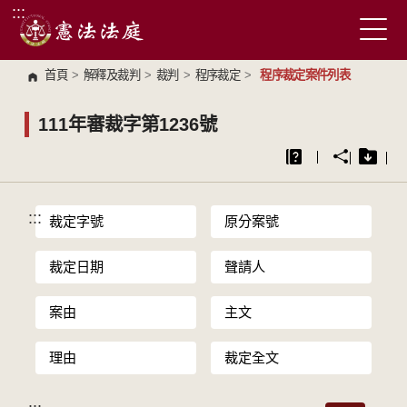
:::
跳到主要內容區塊
首頁
>
解釋及裁判
>
裁判
>
程序裁定
>
程序裁定案件列表
111年審裁字第1236號
:::
裁定字號
原分案號
裁定日期
聲請人
案由
主文
理由
裁定全文