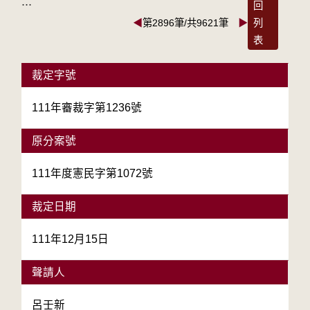
:::
回
◀
第2896筆/共9621筆
▶
列
表
裁定字號
111年審裁字第1236號
原分案號
111年度憲民字第1072號
裁定日期
111年12月15日
聲請人
呂壬新