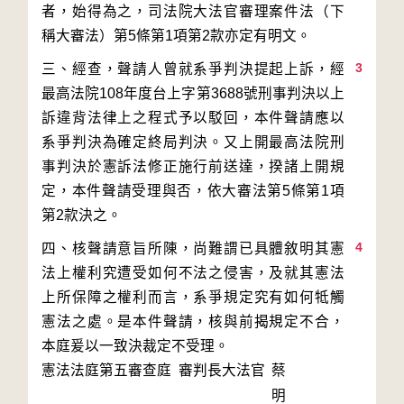
者，始得為之，司法院大法官審理案件法（下
3
三、經查，聲請人曾就系爭判決提起上訴，經
最高法院108年度台上字第3688號刑事判決以上
訴違背法律上之程式予以駁回，本件聲請應以
系爭判決為確定終局判決。又上開最高法院刑
事判決於憲訴法修正施行前送達，揆諸上開規
定，本件聲請受理與否，依大審法第5條第1項
4
四、核聲請意旨所陳，尚難謂已具體敘明其憲
法上權利究遭受如何不法之侵害，及就其憲法
上所保障之權利而言，系爭規定究有如何牴觸
憲法之處。是本件聲請，核與前揭規定不合，
本庭爰以一致決裁定不受理。
憲法法庭第五審查庭 審判長
大法官
蔡
明