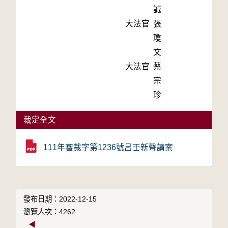
誠
大法官
張
瓊
文
大法官
蔡
宗
珍
裁定全文
111年審裁字第1236號呂壬新聲請案
發布日期：2022-12-15
瀏覽人次：4262
◀