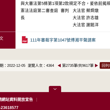
與大審法第5條第1項第2款規定不合，爰依前揭
憲法法庭第二審查庭 審判
大法官
蔡烱燉
長
大法官
許志雄
大法官
謝銘洋
文
111年審裁字第1047號傅湘平聲請案
：2022-12-05
瀏覽人次：4364
◀
第2735筆/共9617筆
▶
回列
網網站資料開放宣告
23618577