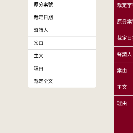
原分案號
裁定字
裁定日期
原分案
聲請人
裁定日
案由
聲請人
主文
理由
案由
裁定全文
主文
理由