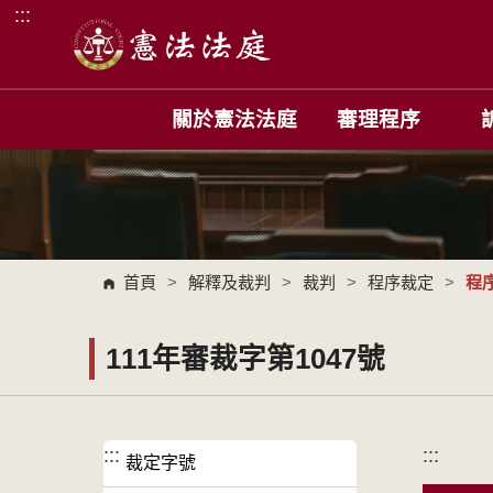
:::
跳到主要內容區塊
關於憲法法庭
審理程序
首頁
>
解釋及裁判
>
裁判
>
程序裁定
>
程
111年審裁字第1047號
:::
:::
裁定字號