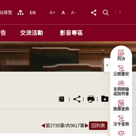
站導覽
公告
交流活動
影音專區
判決
公開書狀
言詞辯論
或說明會
進階查詢
法令查詢
◀
第2735筆/共9617筆
▶
回列表