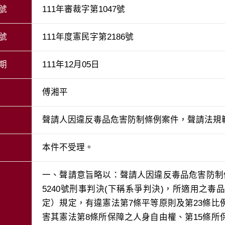
號
111年審裁字第1047號
號
111年度憲民字第2186號
期
111年12月05日
傅湘平
聲請人因違反毒品危害防制條例案件，聲請法規
本件不受理。
一、聲請意旨略以：聲請人因違反毒品危害防制
5240號刑事判決(下稱系爭判決)，所適用之毒
定）規定，有違憲法第7條平等原則及第23條
害其憲法第8條所保障之人身自由權、第15條