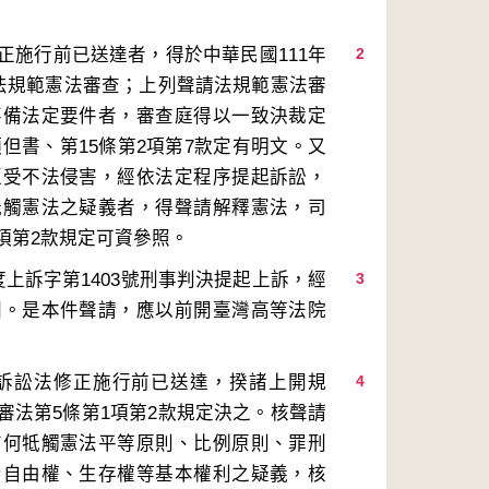
正施行前已送達者，得於中華民國111年
2
請法規範憲法審查；上列聲請法規範憲法審
不備法定要件者，審查庭得以一致決裁定
項但書、第15條第2項第7款定有明文。又
遭受不法侵害，經依法定程序提起訴訟，
牴觸憲法之疑義者，得聲請解釋憲法，司
上訴字第1403號刑事判決提起上訴，經
3
回。是本件聲請，應以前開臺灣高等法院
訴訟法修正施行前已送達，揆諸上開規
4
審法第5條第1項第2款規定決之。核聲請
有何牴觸憲法平等原則、比例原則、罪刑
身自由權、生存權等基本權利之疑義，核