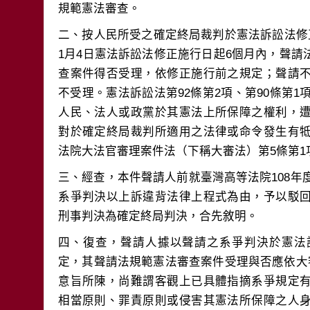
二、按人民所受之確定終局裁判於憲法訴訟法修
1月4日憲法訴訟法修正施行日起6個月內，聲
查案件得否受理，依修正施行前之規定；聲請
不受理。憲法訴訟法第92條第2項、第90條第1
人民、法人或政黨於其憲法上所保障之權利，
對於確定終局裁判所適用之法律或命令發生有
三、經查，本件聲請人前就臺灣高等法院108年度
系爭判決以上訴違背法律上程式為由，予以駁
四、復查，聲請人據以聲請之系爭判決於憲法
定，其聲請法規範憲法審查案件受理與否應依大
意旨所陳，尚難謂客觀上已具體指摘系爭規定
相當原則、罪責原則或侵害其憲法所保障之人