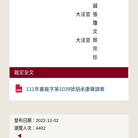
誠
大法官
張
瓊
文
大法官
蔡
宗
珍
裁定全文
111年審裁字第1039號胡承康聲請案
發布日期：2022-12-02
瀏覽人次：4402
◀