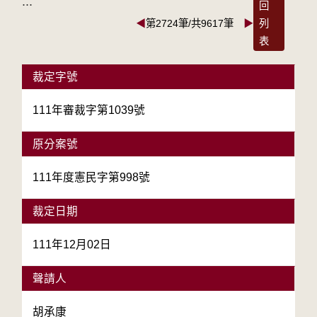
:::
回
◀
第2724筆/共9617筆
▶
列
表
裁定字號
111年審裁字第1039號
原分案號
111年度憲民字第998號
裁定日期
111年12月02日
聲請人
胡承康