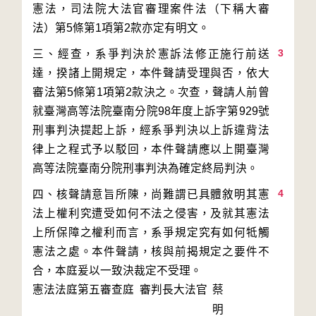
憲法，司法院大法官審理案件法（下稱大審
3
三、經查，系爭判決於憲訴法修正施行前送
達，揆諸上開規定，本件聲請受理與否，依大
審法第5條第1項第2款決之。次查，聲請人前曾
就臺灣高等法院臺南分院98年度上訴字第929號
刑事判決提起上訴，經系爭判決以上訴違背法
律上之程式予以駁回，本件聲請應以上開臺灣
4
四、核聲請意旨所陳，尚難謂已具體敘明其憲
法上權利究遭受如何不法之侵害，及就其憲法
上所保障之權利而言，系爭規定究有如何牴觸
憲法之處。本件聲請，核與前揭規定之要件不
合，本庭爰以一致決裁定不受理。
憲法法庭第五審查庭 審判長
大法官
蔡
明