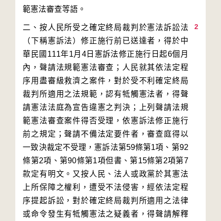
2
二、按人民所受之確定終局裁判於憲法訴訟法
（下稱憲訴法）修正施行前已送達者，得於中
華民國111年1月4日憲訴法修正施行日起6個月
內，聲請法規範憲法審查；人民就其依法定程
序用盡審級救濟之案件，對於受不利確定終局
裁判所適用之法規範，認有牴觸憲法者，得聲
請憲法法庭為宣告違憲之判決；上列聲請法規
範憲法審查案件得否受理，依憲訴法修正施行
前之規定；聲請不備法定要件者，審查庭得以
一致決裁定不受理，憲訴法第59條第1項、第92
條第2項、第90條第1項但書、第15條第2項第7
款定有明文。又按人民、法人或政黨於其憲法
上所保障之權利，遭受不法侵害，經依法定程
序提起訴訟，對於確定終局裁判所適用之法律
或命令發生有牴觸憲法之疑義者，得聲請解釋