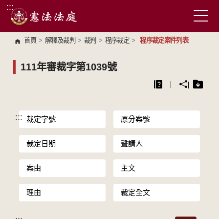
:::
跳到主要內容區塊
首頁
>
解釋及裁判
>
裁判
>
程序裁定
>
程序裁定案件列表
111年審裁字第1039號
:::
裁定字號
原分案號
裁定日期
聲請人
案由
主文
理由
裁定全文