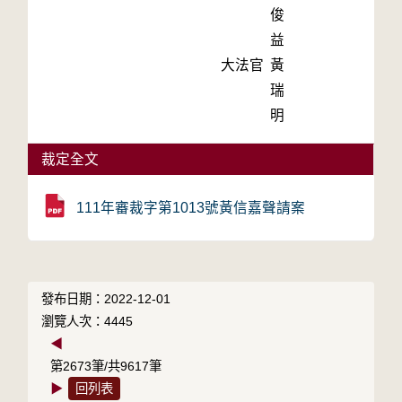
俊
益
大法官
黃
瑞
明
裁定全文
111年審裁字第1013號黃信嘉聲請案
發布日期：2022-12-01
瀏覽人次：4445
◀
第2673筆/共9617筆
▶
回列表