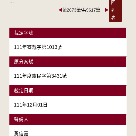
:::
回
◀
第2673筆/共9617筆
▶
列
表
裁定字號
111年審裁字第1013號
原分案號
111年度憲民字第3431號
裁定日期
111年12月01日
聲請人
黃信嘉