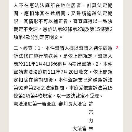
人不在憲法法庭所在地住居者，計算法定期
間，應扣除其在途期間；又聲請逾越法定期
限，其情形不可以補正者，審查庭得以一致決
裁定不受理。憲訴法第92條第2項及第15條第2
2
二、經查：1、本件聲請人據以聲請之判決於憲
訴法修正施行前送達，是依上開規定，聲請人
應於111年1月4日起6個月內提出聲請。2、本件
聲請憲法法庭於111年7月20日收文，依上開規
定扣除在途期間後，本件聲請業已逾越憲訴法
第92條第2項之法定期間，本庭爰依憲訴法第15
條第2項第4款規定，以一致決裁定不受理。
憲法法庭第一審查庭 審判長
大法官
許
宗
力
大法官
林