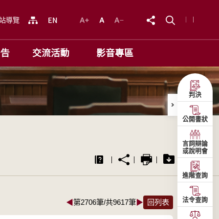
站導覽
公告
交流活動
影音專區
判決
公開書狀
言詞辯論
或說明會
進階查詢
法令查詢
◀
第2706筆/共9617筆
▶
回列表