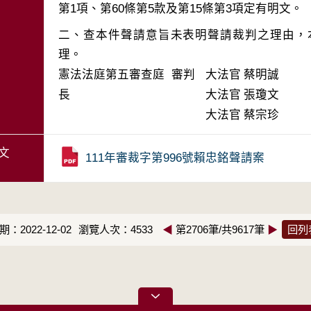
二、查本件聲請意旨未表明聲請裁判之理由，
理。
憲法法庭第五審查庭 審判
大法官
蔡明誠
長
大法官
張瓊文
大法官
蔡宗珍
文
111年審裁字第996號賴忠銘聲請案
：2022-12-02
瀏覽人次：4533
◀
第2706筆/共9617筆
▶
回列