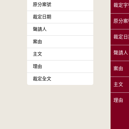
原分案號
裁定字
裁定日期
原分案
聲請人
裁定日
案由
聲請人
主文
理由
案由
裁定全文
主文
理由