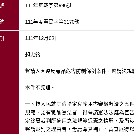
號
111年審裁字第996號
號
111年度憲民字第3170號
期
111年12月02日
賴忠銘
聲請人因違反毒品危害防制條例案件，聲請法規
本件不受理。
一、按人民就其依法定程序用盡審級救濟之案
規範，認有牴觸憲法者，得聲請憲法法庭為宣
定終局裁判所適用之法規範違憲之情形，及所
聲請裁判之理由者，毋庸命其補正，審查庭得以