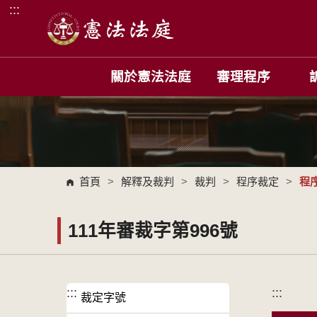
:::
跳到主要內容區塊
關於憲法法庭
審理程序
首頁
>
解釋及裁判
>
裁判
>
程序裁定
>
程
111年審裁字第996號
:::
:::
裁定字號