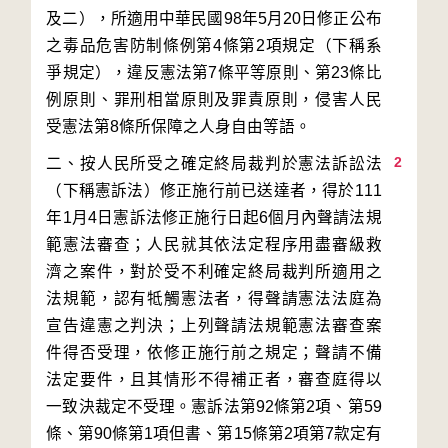
及二），所適用中華民國98年5月20日修正公布
之毒品危害防制條例第4條第2項規定（下稱系
爭規定），違反憲法第7條平等原則、第23條比
例原則、罪刑相當原則及罪責原則，侵害人民
2
二、按人民所受之確定終局裁判於憲法訴訟法
（下稱憲訴法）修正施行前已送達者，得於111
年1月4日憲訴法修正施行日起6個月內聲請法規
範憲法審查；人民就其依法定程序用盡審級救
濟之案件，對於受不利確定終局裁判所適用之
法規範，認有牴觸憲法者，得聲請憲法法庭為
宣告違憲之判決；上列聲請法規範憲法審查案
件得否受理，依修正施行前之規定；聲請不備
法定要件，且其情形不得補正者，審查庭得以
一致決裁定不受理。憲訴法第92條第2項、第59
條、第90條第1項但書、第15條第2項第7款定有