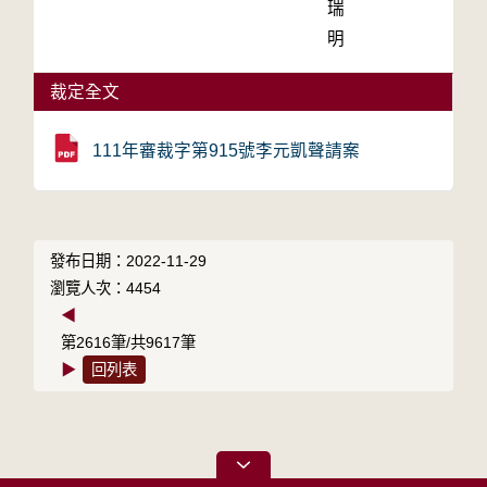
瑞
明
裁定全文
111年審裁字第915號李元凱聲請案
發布日期：2022-11-29
瀏覽人次：4454
◀
第2616筆/共9617筆
▶
回列表