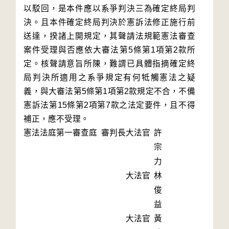
以駁回，是本件應以系爭判決三為確定終局判
決。且本件確定終局判決於憲訴法修正施行前
送達，揆諸上開規定，其聲請法規範憲法審查
案件受理與否應依大審法第5條第1項第2款所
定。核聲請意旨所陳，難謂已具體指摘確定終
局判決所適用之系爭規定有何牴觸憲法之疑
義，與大審法第5條第1項第2款規定不合，不備
憲訴法第15條第2項第7款之法定要件，且不得
補正，應不受理。
憲法法庭第一審查庭 審判長
大法官
許
宗
力
大法官
林
俊
益
大法官
黃