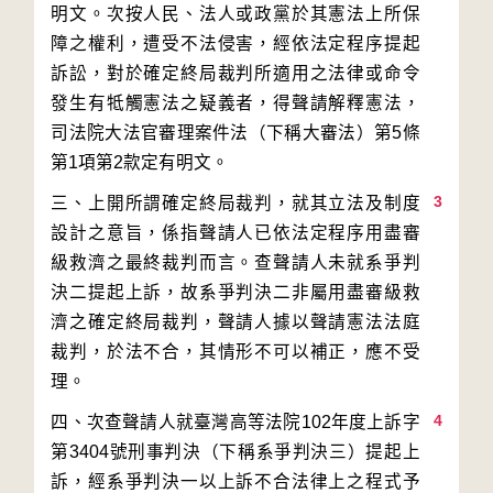
明文。次按人民、法人或政黨於其憲法上所保
障之權利，遭受不法侵害，經依法定程序提起
訴訟，對於確定終局裁判所適用之法律或命令
發生有牴觸憲法之疑義者，得聲請解釋憲法，
司法院大法官審理案件法（下稱大審法）第5條
3
三、上開所謂確定終局裁判，就其立法及制度
設計之意旨，係指聲請人已依法定程序用盡審
級救濟之最終裁判而言。查聲請人未就系爭判
決二提起上訴，故系爭判決二非屬用盡審級救
濟之確定終局裁判，聲請人據以聲請憲法法庭
裁判，於法不合，其情形不可以補正，應不受
4
四、次查聲請人就臺灣高等法院102年度上訴字
第3404號刑事判決（下稱系爭判決三）提起上
訴，經系爭判決一以上訴不合法律上之程式予