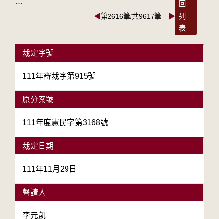
:::
回
◀
第2616筆/共9617筆
▶
列
表
裁定字號
111年審裁字第915號
原分案號
111年度憲民字第3168號
裁定日期
111年11月29日
聲請人
李元凱