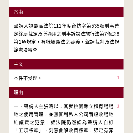
案由
聲請人認最高法院111年度台抗字第535號刑事確
定終局裁定及所適用之刑事訴訟法施行法第7條之8
第1項規定，有牴觸憲法之疑義，聲請裁判及法規
範憲法審查
主文
1
本件不受理。
理由
1
一、聲請人主張略以：其就桃園縣立體育場場
地之使用管理，並無圖利私人公司而短收場地
維護費之犯意，詎法院仍然認為聲請人自訂
「五項標準」、刻意曲解收費標準，認定有罪