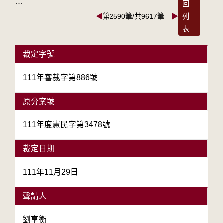
:::
回
◀
第2590筆/共9617筆
▶
列
表
裁定字號
111年審裁字第886號
原分案號
111年度憲民字第3478號
裁定日期
111年11月29日
聲請人
劉享衡