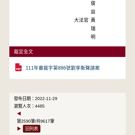
俊
益
大法官
黃
瑞
明
裁定全文
111年審裁字第886號劉享衡聲請案
發布日期：2022-11-29
瀏覽人次：4485
◀
第2590筆/共9617筆
▶
回列表