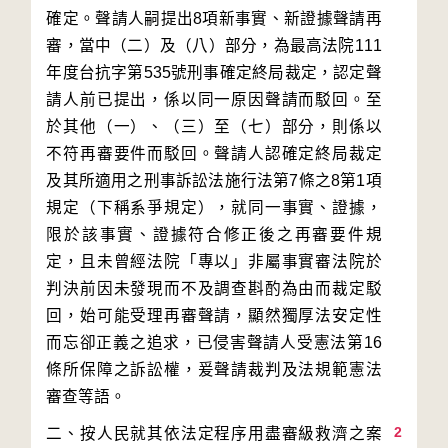
確定。聲請人嗣提出8項新事實、新證據聲請再
審，當中（二）及（八）部分，為最高法院111
年度台抗字第535號刑事確定終局裁定，認定聲
請人前已提出，係以同一原因聲請而駁回。至
於其他（一）、（三）至（七）部分，則係以
不符再審要件而駁回。聲請人認確定終局裁定
及其所適用之刑事訴訟法施行法第7條之8第1項
規定（下稱系爭規定），就同一事實、證據，
限於該事實、證據符合修正後之再審要件規
定，且未曾經法院「專以」非屬事實審法院於
判決前因未發現而不及調查斟酌為由而裁定駁
回，始可能受理再審聲請，顯然獨厚法安定性
而忘卻正義之追求，已侵害聲請人受憲法第16
條所保障之訴訟權，爰聲請裁判及法規範憲法
2
二、按人民就其依法定程序用盡審級救濟之案