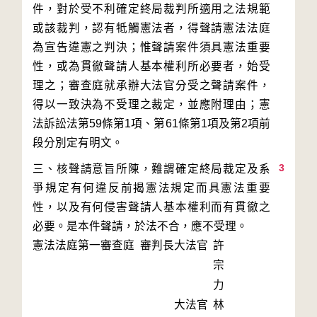
件，對於受不利確定終局裁判所適用之法規範
或該裁判，認有牴觸憲法者，得聲請憲法法庭
為宣告違憲之判決；惟聲請案件須具憲法重要
性，或為貫徹聲請人基本權利所必要者，始受
理之；審查庭就承辦大法官分受之聲請案件，
得以一致決為不受理之裁定，並應附理由；憲
法訴訟法第59條第1項、第61條第1項及第2項前
3
三、核聲請意旨所陳，難謂確定終局裁定及系
爭規定有何違反前揭憲法規定而具憲法重要
性，以及有何侵害聲請人基本權利而有貫徹之
必要。是本件聲請，於法不合，應不受理。
憲法法庭第一審查庭 審判長
大法官
許
宗
力
大法官
林