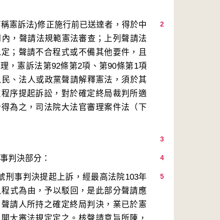
下稱憲訴法)修正施行前已送達者，得於中
2
個月內，聲請法規範憲法審查；上列聲請法
規定；聲請不合程式或不備其他要件，且
，憲訴法第92條第2項、第90條第1項
按人民、法人或政黨聲請解釋憲法，須於其
定程序提起訴訟，對於確定終局裁判所適
始得為之，司法院大法官審理案件法（下
3
4
2號刑事判決提起上訴，經最高法院103年
5
上之程式為由，予以駁回，是此部分聲請應
。聲請人所持之確定終局判決，業已於憲
上開大審法規定定之。核聲請意旨所陳，