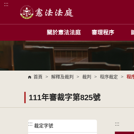
:::
跳到主要內容區塊
關於憲法法庭
審理程序
首頁
>
解釋及裁判
>
裁判
>
程序裁定
>
程
111年審裁字第825號
:::
:::
裁定字號