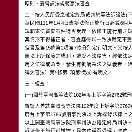
二、按人民所受之確定終局裁判於憲法訴訟法(
華民國111年1月4日憲訴法修正施行日起算6
規範憲法審查案件得否受理，依修正施行前之
其情形不得補正者，審查庭得以一致決裁定不受理
但書及第15條第2項第7款分別定有明文。又
憲法上所保障之權利，遭受不法侵害，經依法
用之法律或命令，發生有牴觸憲法之疑義者，
聲請人曾就臺灣高等法院102年度上訴字第276
度台上字第1786號刑事判決以上訴違背法律
以上開臺灣高等法院刑事判決為確定終局判決
訴法修正施行前送達，是本件得否受理，應依