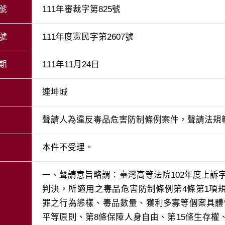
號
111年審裁字第825號
號
111年度憲民字第2607號
期
111年11月24日
連坤城
聲請人為違反毒品危害防制條例案件，聲請法規
本件不受理。
一、聲請意旨略謂：臺灣高等法院102年度上訴字第
判決，所適用之毒品危害防制條例第4條第1項
罪之行為態樣、毒品數量、獲利多寡等個案具體
平等原則、第8條保障人身自由、第15條生存權