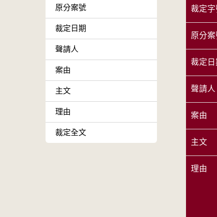
原分案號
裁定字
裁定日期
原分案
聲請人
裁定日
案由
聲請人
主文
理由
案由
裁定全文
主文
理由