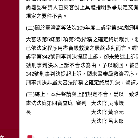
尚難認聲請人已於客觀上具體指明系爭規定究
大審法第5條第1項第2款所稱之確定終局裁判
已依法定程序用盡審級救濟之最終裁判而言。經
訴字第342號刑事判決提起上訴，卻未敘述上訴理
號刑事判決以上訴不合法為由，予以駁回，被告
342號刑事判決提起上訴，顯未盡審級救濟程序，
(三)綜上，本件聲請與上開規定不合，爰以一致
憲法法庭第四審查庭 審判
大法官
吳陳鐶
長
大法官
黃昭元
大法官
呂太郎