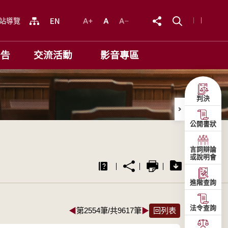
站導覽
公告
交流活動
影音專區
判決
公開書狀
言詞辯論
或說明會
進階查詢
法令查詢
◀
第2554筆/共9617筆
▶
回列表