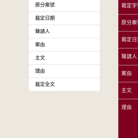
原分案號
裁定字
裁定日期
原分案
聲請人
裁定日
案由
聲請人
主文
理由
案由
裁定全文
主文
理由