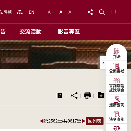
站導覽
公告
交流活動
影音專區
判決
公開書狀
言詞辯論
或說明會
進階查詢
法令查詢
◀
第2562筆/共9617筆
▶
回列表