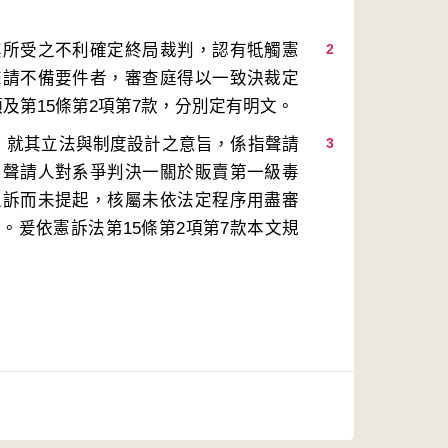
其所受之不利確定終局裁判，認有牴觸憲
2
聲請不備要件者，審查庭得以一致決裁定
判，就其立法與制度設計之意旨，係指聲請
3
，聲請人對系爭判決一關於販賣第一級毒
上訴而未提起，核屬未依法定程序用盡審
。爰依憲訴法第15條第2項第7款本文規