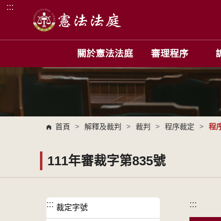
:::
跳到主要內容區塊
關於憲法法庭
審理程序
首頁
>
解釋及裁判
>
裁判
>
程序裁定
>
程
111年審裁字第835號
:::
:::
裁定字號