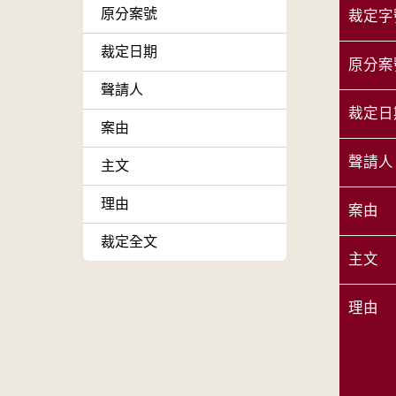
原分案號
裁定字
裁定日期
原分案
聲請人
裁定日
案由
聲請人
主文
理由
案由
裁定全文
主文
理由