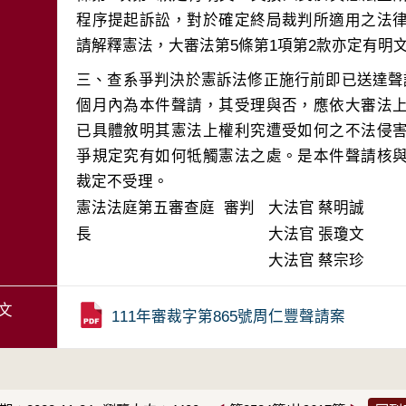
程序提起訴訟，對於確定終局裁判所適用之法
三、查系爭判決於憲訴法修正施行前即已送達聲
個月內為本件聲請，其受理與否，應依大審法
已具體敘明其憲法上權利究遭受如何之不法侵
爭規定究有如何牴觸憲法之處。是本件聲請核
裁定不受理。
憲法法庭第五審查庭 審判
大法官
蔡明誠
長
大法官
張瓊文
大法官
蔡宗珍
文
111年審裁字第865號周仁豐聲請案