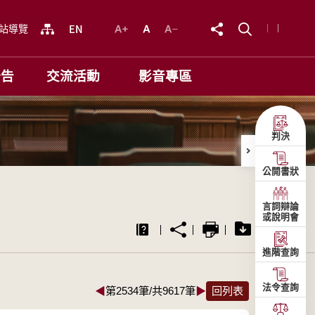
站導覽
公告
交流活動
影音專區
判決
公開書狀
言詞辯論
或說明會
進階查詢
法令查詢
◀
第2534筆/共9617筆
▶
回列表