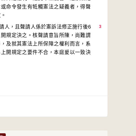
律或命令發生有牴觸憲法之疑義者，得聲
請人，且聲請人係於憲訴法修正施行後6
3
上開規定決之。核聲請意旨所陳，尚難謂
害，及就其憲法上所保障之權利而言，系
與上開規定之要件不合，本庭爰以一致決