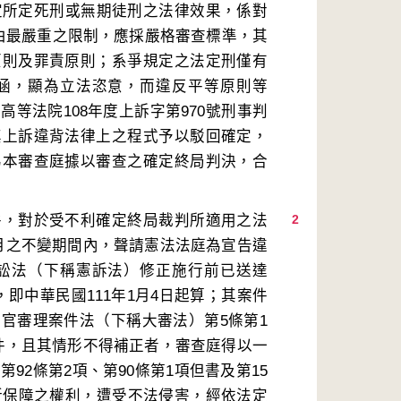
定所定死刑或無期徒刑之法律效果，係對
自由最嚴重之限制，應採嚴格審查標準，其
原則及罪責原則；系爭規定之法定刑僅有
涵，顯為立法恣意，而違反平等原則等
等法院108年度上訴字第970號刑事判
其上訴違背法律上之程式予以駁回確定，
為本審查庭據以審查之確定終局判決，合
件，對於受不利確定終局裁判所適用之法
2
月之不變期間內，聲請憲法法庭為宣告違
訟法（下稱憲訴法）修正施行前已送達
即中華民國111年1月4日起算；其案件
官審理案件法（下稱大審法）第5條第1
件，且其情形不得補正者，審查庭得以一
92條第2項、第90條第1項但書及第15
所保障之權利，遭受不法侵害，經依法定