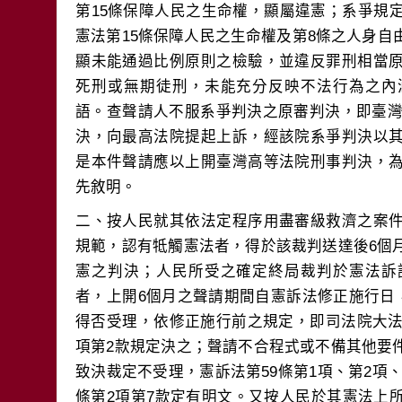
第15條保障人民之生命權，顯屬違憲；系爭規
憲法第15條保障人民之生命權及第8條之人身
顯未能通過比例原則之檢驗，並違反罪刑相當
死刑或無期徒刑，未能充分反映不法行為之內
語。查聲請人不服系爭判決之原審判決，即臺灣高
決，向最高法院提起上訴，經該院系爭判決以
是本件聲請應以上開臺灣高等法院刑事判決，
二、按人民就其依法定程序用盡審級救濟之案
規範，認有牴觸憲法者，得於該裁判送達後6個
憲之判決；人民所受之確定終局裁判於憲法訴
者，上開6個月之聲請期間自憲訴法修正施行日，
得否受理，依修正施行前之規定，即司法院大法
項第2款規定決之；聲請不合程式或不備其他要
致決裁定不受理，憲訴法第59條第1項、第2項、第
條第2項第7款定有明文。又按人民於其憲法上