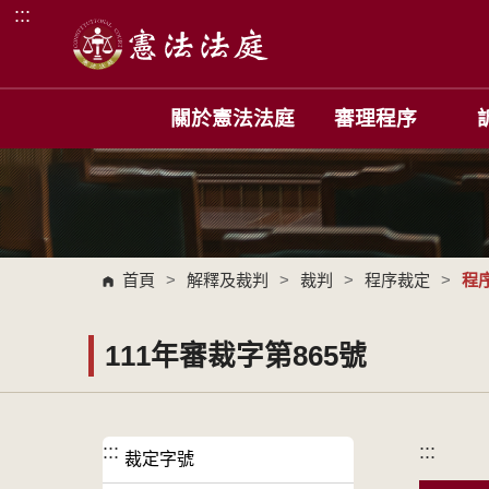
:::
跳到主要內容區塊
關於憲法法庭
審理程序
首頁
>
解釋及裁判
>
裁判
>
程序裁定
>
程
111年審裁字第865號
:::
:::
裁定字號