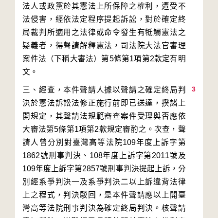
法人或政黨於其憲法上所保障之權利，遭受不
法侵害，經依法定程序提起訴訟，對於確定終
局裁判所適用之法律或命令發生有牴觸憲法之
疑義者，得聲請解釋憲法，司法院大法官審理
案件法（下稱大審法）第5條第1項第2款定有明
3
三、經查，本件聲請人據以聲請之確定終局判
決於憲法訴訟法修正施行前即已送達，揆諸上
開規定，其聲請法規範審查案件受理與否應依
大審法第5條第1項第2款規定審酌之。次查，聲
請人曾分別對臺灣高等法院109年度上訴字第
1862號刑事判決、108年度上訴字第2011號及
109年度上訴字第2857號刑事判決提起上訴，分
別經系爭判決一及系爭判決二以上訴違背法律
上之程式，判決駁回，是本件聲請應以上開臺
灣高等法院刑事判決為確定終局判決。核聲請