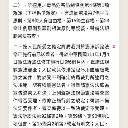
二），所適用之毒品危害防制條例第4條第1項
規定（下稱系爭規定），有違反憲法第7條平等
原則、第8條人身自由權、第15條生存權、第23
條比例原則及罪刑相當原則等疑義，聲請法規
2
二、按人民所受之確定終局裁判於憲法訴訟法
修正施行前已送達者，得於中華民國111年1月4
日憲法訴訟法修正施行日起6個月內，聲請法規
範憲法審查；人民就其依法定程序用盡審級救
濟之案件，對於受不利確定終局裁判所適用之
法規範，認有牴觸憲法者，得聲請憲法法庭為
宣告違憲之判決；上列聲請法規範憲法審查案
件得否受理，依修正施行前之規定；聲請不備
法定要件者，審查庭得以一致決裁定不受理。
憲法訴訟法第92條第2項、第59條、第90條第1
項但書、第15條第2項第7款定有明文；人民、