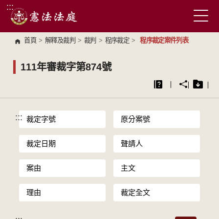
:::
跳到主要內容區塊
首頁
>
解釋及裁判
>
裁判
>
程序裁定
>
程序裁定案件列表
111年審裁字第874號
:::
裁定字號
原分案號
裁定日期
聲請人
案由
主文
理由
裁定全文