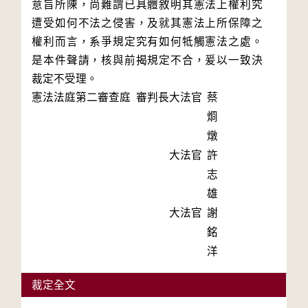
意旨所陳，尚難謂已具體敘明其憲法上權利究
遭受如何不法之侵害，及就其憲法上所保障之
權利而言，系爭規定究有如何牴觸憲法之處。
是本件聲請，核與前揭規定不合，爰以一致決
裁定不受理。
憲法法庭第二審查庭 審判長
大法官
蔡
烱
燉
大法官
許
志
雄
大法官
謝
銘
洋
裁定全文