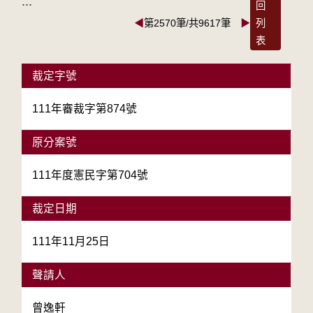
:::
回
◀
第2570筆/共9617筆
▶
列
表
裁定字號
111年審裁字第874號
原分案號
111年度憲民字第704號
裁定日期
111年11月25日
聲請人
曾逸軒