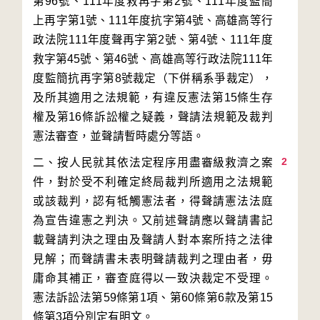
第96號、111年度救再字第2號、111年度監簡
上再字第1號、111年度抗字第4號、高雄高等行
政法院111年度聲再字第2號、第4號、111年度
救字第45號、第46號、高雄高等行政法院111年
度監簡抗再字第8號裁定（下併稱系爭裁定），
及所其適用之法規範，有違反憲法第15條生存
權及第16條訴訟權之疑義，聲請法規範及裁判
2
二、按人民就其依法定程序用盡審級救濟之案
件，對於受不利確定終局裁判所適用之法規範
或該裁判，認有牴觸憲法者，得聲請憲法法庭
為宣告違憲之判決。又前述聲請應以聲請書記
載聲請判決之理由及聲請人對本案所持之法律
見解；而聲請書未表明聲請裁判之理由者，毋
庸命其補正，審查庭得以一致決裁定不受理。
憲法訴訟法第59條第1項、第60條第6款及第15