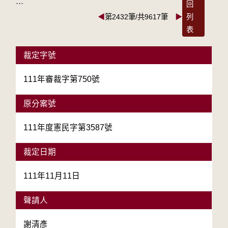
:::
回
◀
第2432筆/共9617筆
▶
列
表
裁定字號
111年審裁字第750號
原分案號
111年度憲民字第3587號
裁定日期
111年11月11日
聲請人
謝清彥