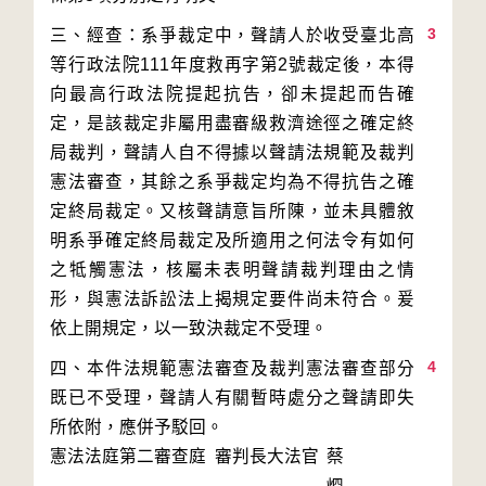
3
三、經查：系爭裁定中，聲請人於收受臺北高
等行政法院111年度救再字第2號裁定後，本得
向最高行政法院提起抗告，卻未提起而告確
定，是該裁定非屬用盡審級救濟途徑之確定終
局裁判，聲請人自不得據以聲請法規範及裁判
憲法審查，其餘之系爭裁定均為不得抗告之確
定終局裁定。又核聲請意旨所陳，並未具體敘
明系爭確定終局裁定及所適用之何法令有如何
之牴觸憲法，核屬未表明聲請裁判理由之情
形，與憲法訴訟法上揭規定要件尚未符合。爰
4
四、本件法規範憲法審查及裁判憲法審查部分
既已不受理，聲請人有關暫時處分之聲請即失
所依附，應併予駁回。
憲法法庭第二審查庭 審判長
大法官
蔡