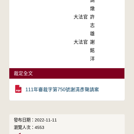
烱
燉
大法官
許
志
雄
大法官
謝
銘
洋
裁定全文
111年審裁字第750號謝清彥聲請案
發布日期：2022-11-11
瀏覽人次：4553