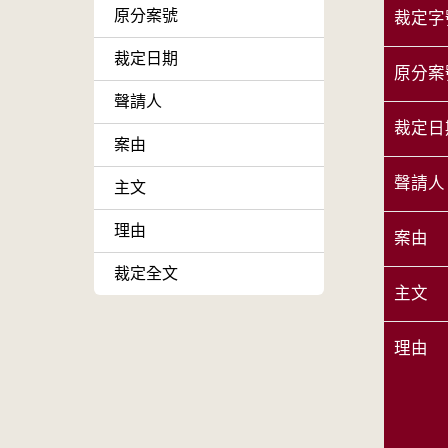
原分案號
裁定字
裁定日期
原分案
聲請人
裁定日
案由
聲請人
主文
理由
案由
裁定全文
主文
理由