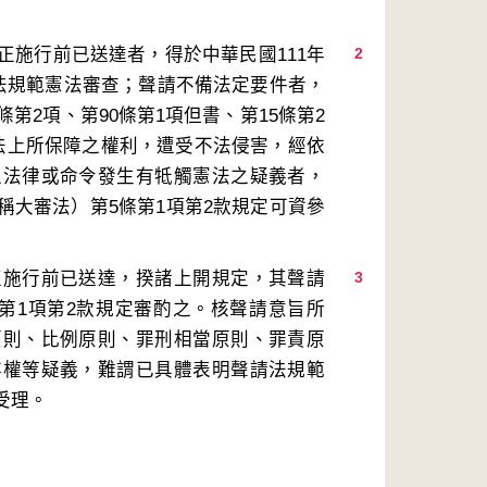
正施行前已送達者，得於中華民國111年
2
請法規範憲法審查；聲請不備法定要件者，
第2項、第90條第1項但書、第15條第2
法上所保障之權利，遭受不法侵害，經依
之法律或命令發生有牴觸憲法之疑義者，
稱大審法）第5條第1項第2款規定可資參
正施行前已送達，揆諸上開規定，其聲請
3
第1項第2款規定審酌之。核聲請意旨所
原則、比例原則、罪刑相當原則、罪責原
存權等疑義，難謂已具體表明聲請法規範
受理。