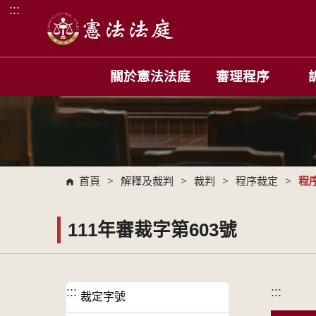
:::
跳到主要內容區塊
關於憲法法庭
審理程序
首頁
>
解釋及裁判
>
裁判
>
程序裁定
>
程
111年審裁字第603號
:::
:::
裁定字號