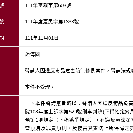
號
111年審裁字第603號
號
111年度憲民字第1363號
期
111年11月01日
鍾傳國
聲請人因違反毒品危害防制條例案件，聲請法規
本件不受理。
一、本件聲請意旨略以：聲請人因違反毒品危
院108年度上訴字第529號刑事判決(下稱確定
條第1項規定（下稱系爭規定），有違反憲法第
當原則及罪責原則，及侵害其憲法上所保障之第