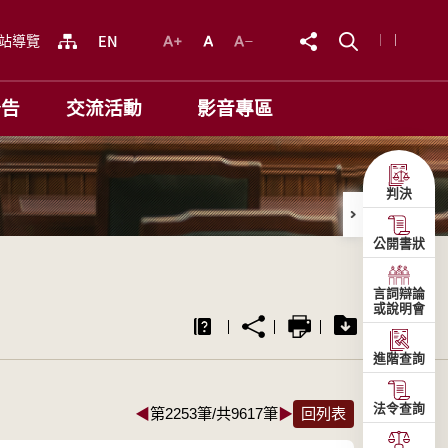
站導覽
公告
交流活動
影音專區
判決
公開書狀
言詞辯論
或說明會
進階查詢
法令查詢
◀
第2253筆/共9617筆
▶
回列表