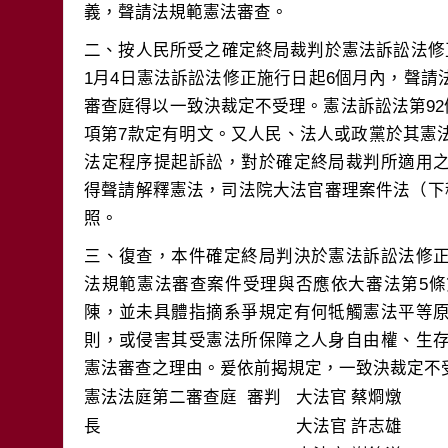
二、按人民所受之確定終局裁判於憲法訴訟法修
1月4日憲法訴訟法修正施行日起6個月內，聲
審查庭得以一致決裁定不受理。憲法訴訟法第92條
項第7款定有明文。又人民、法人或政黨於其憲
法定程序提起訴訟，對於確定終局裁判所適用
得聲請解釋憲法，司法院大法官審理案件法（下
三、復查，本件確定終局判決於憲法訴訟法修
法規範憲法審查案件受理與否應依大審法第5條
陳，並未具體指摘系爭規定有何牴觸憲法平等
則，或侵害其受憲法所保障之人身自由權、生
憲法審查之理由。爰依前揭規定，一致決裁定不
憲法法庭第二審查庭 審判
大法官
蔡烱燉
長
大法官
許志雄