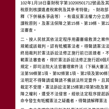
102年1月18日臺財稅字第10200501712
稅原則核課遺產稅案例及其參考特徵」、財政部102年
釋（下併稱系爭函等），有違反憲法權力分立
課稅原則，及憲法保障之第15條、第19條、第2
二、按人民就其依法定程序用盡審級救濟之案
規範或該裁判，認有牴觸憲法者，得聲請憲法
終局裁判於憲法訴訟法修正施行前已送達者，
範憲法審查者，得於憲法訴訟法修正施行起6個
規定，即司法院大法官審理案件法（下稱大審法
法第59條第1項、第92條第1項、第2項及第9
法明定不得聲請或聲請不備該法所定要件，且
裁定不受理，憲法訴訟法第15條第2項第5款及
障之權利，遭受不法侵害，經依法定程序提起