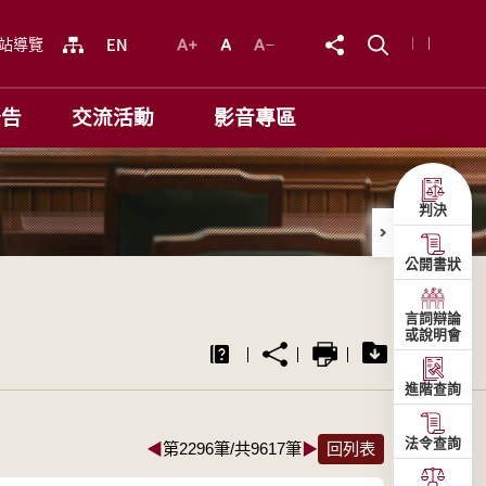
站導覽
公告
交流活動
影音專區
判決
公開書狀
言詞辯論
或說明會
進階查詢
法令查詢
◀
第2296筆/共9617筆
▶
回列表