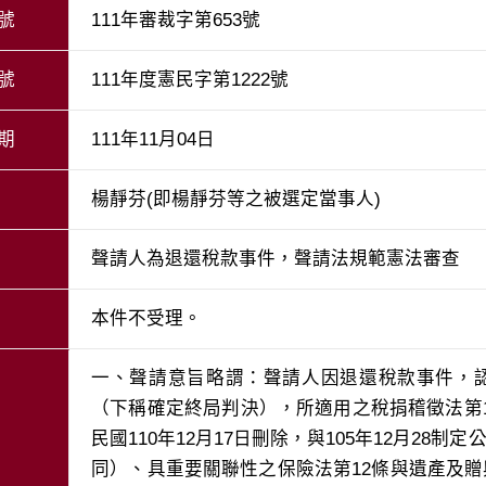
號
111年審裁字第653號
號
111年度憲民字第1222號
期
111年11月04日
楊靜芬(即楊靜芬等之被選定當事人)
聲請人為退還稅款事件，聲請法規範憲法審查
本件不受理。
一、聲請意旨略謂：聲請人因退還稅款事件，認
（下稱確定終局判決），所適用之稅捐稽徵法第
民國110年12月17日刪除，與105年12月28
同）、具重要關聯性之保險法第12條與遺產及贈