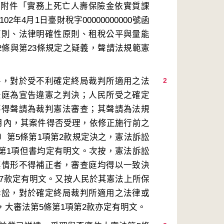
號函及其附件「實務上死亡人壽保險金依實質課
4月1日臺財稅字00000000000號函
原則、法律明確性原則、租稅公平與量能
2條與第23條規定之疑義，聲請法規範憲
件，對於受不利確定終局裁判所適用之法
2
法庭為宣告違憲之判決；人民所受之確定
不得聲請為裁判憲法審查；其聲請為法規
月內，其案件得否受理，依修正施行前之
）第5條第1項第2款規定決之，憲法訴訟
0條第1項但書均定有明文。次按，憲法訴訟
其情形不得補正者，審查庭均得以一致決
第7款定有明文。又按人民於其憲法上所保
訴訟，對於確定終局裁判所適用之法律或