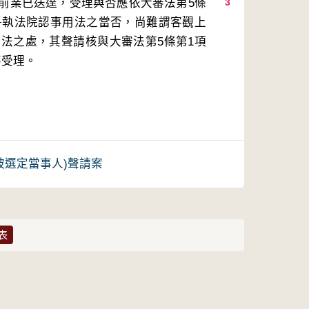
前業已送達，受理與否應依大審法第5條
3
爭執法院認事用法之當否，尚難謂客觀上
法之處，其聲請核與大審法第5條第1項
不受理。
之被選定當事人)聲請案
表