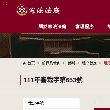
:::
跳到主要內容區塊
關於憲法法庭
審理程序
首頁
>
解釋及裁判
>
裁判
>
程序裁定
>
程
111年審裁字第653號
:::
:::
裁定字號