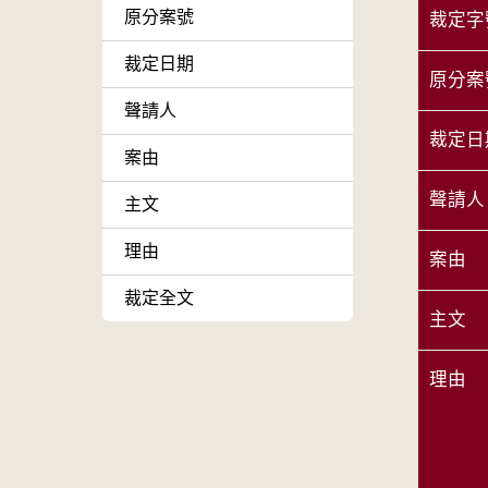
原分案號
裁定字
裁定日期
原分案
聲請人
裁定日
案由
聲請人
主文
理由
案由
裁定全文
主文
理由