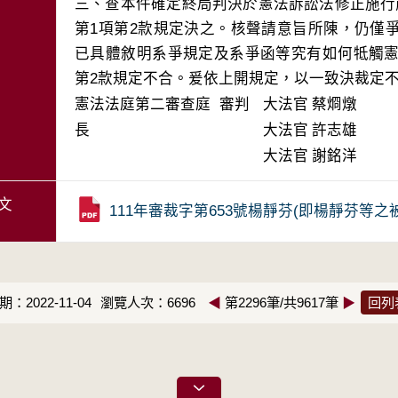
三、查本件確定終局判決於憲法訴訟法修正施行
第1項第2款規定決之。核聲請意旨所陳，仍僅
已具體敘明系爭規定及系爭函等究有如何牴觸憲
第2款規定不合。爰依上開規定，以一致決裁定
憲法法庭第二審查庭 審判
大法官
蔡烱燉
長
大法官
許志雄
大法官
謝銘洋
文
111年審裁字第653號楊靜芬(即楊靜芬等
：2022-11-04
瀏覽人次：6696
◀
第2296筆/共9617筆
▶
回列