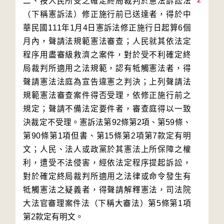
2
二、按人民所受之確定終局裁判於憲法訴訟法
（下稱憲訴法）修正施行前已送達者，得於中
華民國111年1月4日憲訴法修正施行日起算6個
月內，聲請法規範憲法審查；人民就其依法定
程序用盡審級救濟之案件，對於受不利確定終
局裁判所適用之法規範，認有牴觸憲法者，得
聲請憲法法庭為宣告違憲之判決；上列聲請法
規範憲法審查案件得否受理，依修正施行前之
規定；聲請不備法定要件者，審查庭得以一致
決裁定不受理。憲訴法第92條第2項、第59條、
第90條第1項但書、第15條第2項第7款定有明
文；人民、法人或政黨於其憲法上所保障之權
利，遭受不法侵害，經依法定程序提起訴訟，
對於確定終局裁判所適用之法律或命令發生有
牴觸憲法之疑義者，得聲請解釋憲法，司法院
大法官審理案件法（下稱大審法）第5條第1項