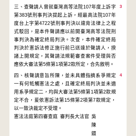
3
三、查聲請人曾就臺灣高等法院107年度上訴字
第383號刑事判決提起上訴，經最高法院107年
度台上字第4722號刑事判決以違背法律上之程
式駁回，是本件聲請應以前開臺灣高等法院刑
事判決為確定終局判決。次查，本件確定終局
判決於憲訴法修正施行前已送達於聲請人，揆
諸上開規定，其聲請法規範審查案件受理與否
4
四、核聲請意旨所陳，並未具體指摘系爭規定
一有何牴觸憲法之處，且確定終局判決並未適
用系爭規定二，均與大審法第5條第1項第2款規
定不合，爰依憲訴法第15條第2項第7款規定，
以一致決裁定不受理。
憲法法庭第四審查庭 審判長
大法官
吳
陳
鐶