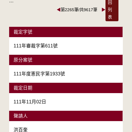
:::
回
◀
第2265筆/共9617筆
▶
列
表
裁定字號
111年審裁字第611號
原分案號
111年度憲民字第1933號
裁定日期
111年11月02日
聲請人
洪百奎