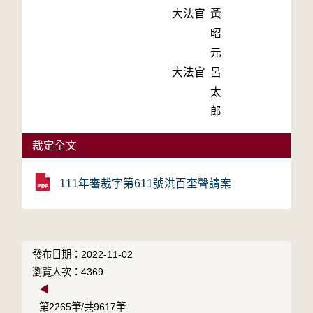
大法官
黃
昭
元
大法官
呂
太
郎
裁定全文
111年審裁字第611號洪百奎聲請案
發布日期：2022-11-02
瀏覽人次：4369
◀
第2265筆/共9617筆