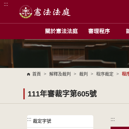
:::
跳到主要內容區塊
關於憲法法庭
審理程序
首頁
>
解釋及裁判
>
裁判
>
程序裁定
>
程
111年審裁字第605號
:::
:::
裁定字號