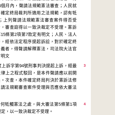
算6個月內，聲請法規範憲法審查；人民就
利確定終局裁判所適用之法規範，認有牴
；上列聲請法規範憲法審查案件得否受
者，審查庭得以一致決裁定不受理。憲訴
第15條第2項第7款定有明文；人民、法人
害，經依法定程序提起訴訟，對於確定終
疑義者，得聲請解釋憲法，司法院大法官
度上訴字第94號刑事判決提起上訴，經最
3
背法律上之程式駁回，是本件聲請應以前開
決。次查，本件確定終局判決於憲訴法修
聲請法規範審查案件受理與否應依大審法
何牴觸憲法之處，與大審法第5條第1項
4
款規定，以一致決裁定不受理。