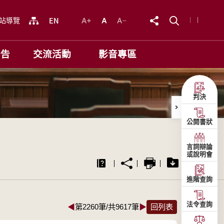
站導覽
公告
交流活動
影音專區
判決
公開書狀
言詞辯論
或說明會
進階查詢
法令查詢
◀
第2260筆/共9617筆
▶
回列表