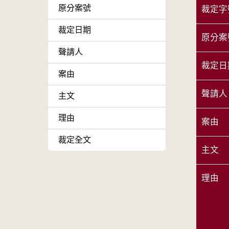
原分案號
裁定字
裁定日期
原分案
聲請人
裁定日
案由
聲請人
主文
理由
案由
裁定全文
主文
理由