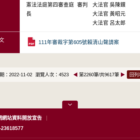
憲法法庭第四審查庭 審判
大法官
吳陳鐶
長
大法官
黃昭元
大法官
呂太郎
文
111年審裁字第605號賴清山聲請案
：2022-11-02
瀏覽人次：4523
◀
第2260筆/共9617筆
▶
回列
網網站資料開放宣告
23618577