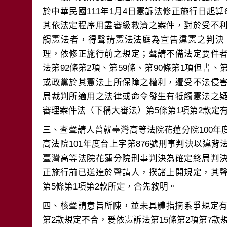
於中華民國111年1月4日憲訴法修正施行日起
其依法定程序用盡審級救濟之案件，對於受不
觸憲法者，得聲請憲法法庭為宣告違憲之判決
理，依修正施行前之規定；聲請不備法定要件
法第92條第2項、第59條、第90條第1項但書、
或政黨於其憲法上所保障之權利，遭受不法侵
局裁判所適用之法律或命令發生有牴觸憲法之
三、查聲請人曾就臺灣高等法院花蓮分院100年
高法院101年度台上字第876號刑事判決以違
臺灣高等法院花蓮分院刑事判決為確定終局判
正施行前已送達於聲請人，揆諸上開規定，其
四、核聲請意旨所陳，並未具體指摘系爭規定有
第2款規定不合，爰依憲訴法第15條第2項第7