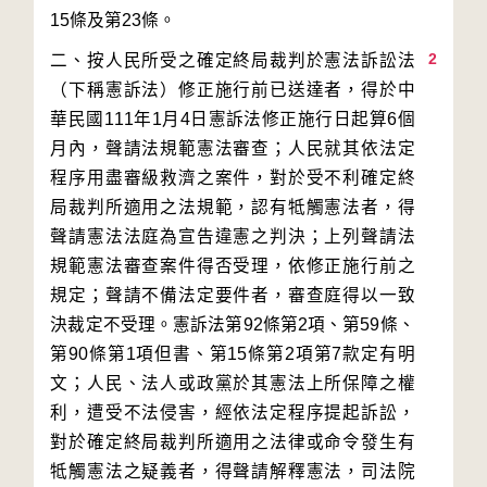
2
二、按人民所受之確定終局裁判於憲法訴訟法
（下稱憲訴法）修正施行前已送達者，得於中
華民國111年1月4日憲訴法修正施行日起算6個
月內，聲請法規範憲法審查；人民就其依法定
程序用盡審級救濟之案件，對於受不利確定終
局裁判所適用之法規範，認有牴觸憲法者，得
聲請憲法法庭為宣告違憲之判決；上列聲請法
規範憲法審查案件得否受理，依修正施行前之
規定；聲請不備法定要件者，審查庭得以一致
決裁定不受理。憲訴法第92條第2項、第59條、
第90條第1項但書、第15條第2項第7款定有明
文；人民、法人或政黨於其憲法上所保障之權
利，遭受不法侵害，經依法定程序提起訴訟，
對於確定終局裁判所適用之法律或命令發生有
牴觸憲法之疑義者，得聲請解釋憲法，司法院