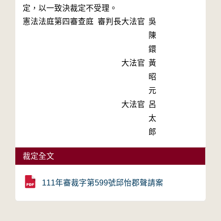
定，以一致決裁定不受理。
憲法法庭第四審查庭 審判長
大法官
吳
陳
鐶
大法官
黃
昭
元
大法官
呂
太
郎
裁定全文
111年審裁字第599號邱怡郡聲請案