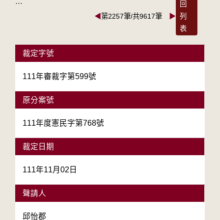
:::
回
◀
第2257筆/共9617筆
▶
列
表
裁定字號
111年審裁字第599號
原分案號
111年度憲民字第768號
裁定日期
111年11月02日
聲請人
邱怡郡