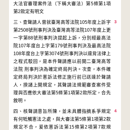
大法官審理案件法（下稱大審法）第5條第1項
3
三、查聲請人曾就臺灣高等法院105年度上訴字
第2508號刑事判決及臺灣高等法院107年度上更
一字第88號刑事判決提起上訴，分別經最高法
院107年度台上字第179號刑事判決及最高法院
108年度台上字第3074號刑事判決以違背法律上
之程式駁回，是本件聲請應以前開二臺灣高等
法院 刑事判決為確定終局判決。次查，本件確
定終局判決於憲訴法修正施行前已送達於聲請
人，揆諸上開規定，其聲請法規範審查案件受
理與否應依大審法第5條第1項第2款所定，合先
4
四、核聲請意旨所陳，並未具體指摘系爭規定
有何牴觸憲法之處，與大審法第5條第1項第2款
規定不合，爰依憲訴法第15條第2項第7款規