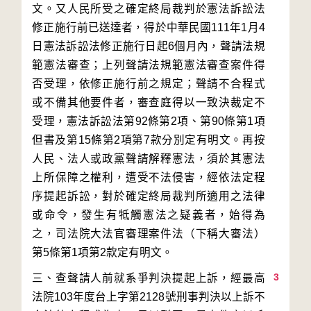
文。又人民所受之確定終局裁判於憲法訴訟法
修正施行前已送達者，得於中華民國111年1月4
日憲法訴訟法修正施行日起6個月內，聲請法規
範憲法審查；上列聲請法規範憲法審查案件得
否受理，依修正施行前之規定；聲請不合程式
或不備其他要件者，審查庭得以一致決裁定不
受理，憲法訴訟法第92條第2項、第90條第1項
但書及第15條第2項第7款分別定有明文。再按
人民、法人或政黨聲請解釋憲法，須於其憲法
上所保障之權利，遭受不法侵害，經依法定程
序提起訴訟，對於確定終局裁判所適用之法律
或命令，發生有牴觸憲法之疑義者，始得為
之，司法院大法官審理案件法（下稱大審法）
3
三、查聲請人前就系爭判決提起上訴，經最高
法院103年度台上字第2128號刑事判決以上訴不