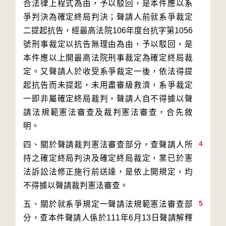
合法律上程式為由，予以駁回，是本件應以系
爭判決為確定終局判決；聲請人前就系爭裁定
二提起抗告，經最高法院106年度台抗字第1056
號刑事裁定以抗告無理由為由，予以駁回，是
本件應以上開最高法院刑事裁定為確定終局裁
定。又聲請人於收受系爭裁定一後，依法得提
起抗告而未提起，未用盡審級救濟，系爭裁定
一即非屬確定終局裁判，聲請人自不得據以聲
請法規範憲法審查及裁判憲法審查，合先敘
4
四、關於聲請裁判憲法審查部分，查聲請人所
持之確定終局判決及確定終局裁定，業已於憲
法訴訟法修正施行前送達，是依上開規定，均
5
五、關於就系爭規定一聲請法規範憲法審查部
分，查本件聲請人係於111年6月13日聲請解釋