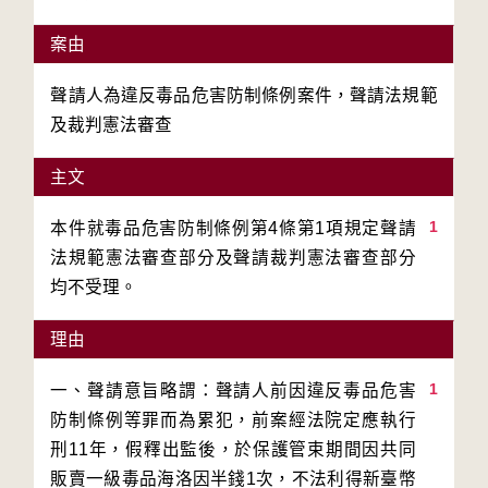
案由
聲請人為違反毒品危害防制條例案件，聲請法規範
及裁判憲法審查
主文
1
本件就毒品危害防制條例第4條第1項規定聲請
法規範憲法審查部分及聲請裁判憲法審查部分
均不受理。
理由
1
一、聲請意旨略謂：聲請人前因違反毒品危害
防制條例等罪而為累犯，前案經法院定應執行
刑11年，假釋出監後，於保護管束期間因共同
販賣一級毒品海洛因半錢1次，不法利得新臺幣