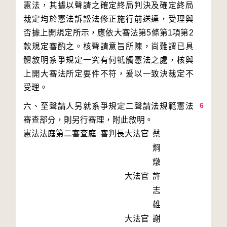
憲法，其據以聲請之確定終局判決及確定終局
裁定均於憲法訴訟法修正施行前送達，受理與
否據上開規定所示，應依大審法第5條第1項第2
款規定審酌之。核聲請意旨所陳，尚難謂已具
體敘明系爭規定一究有何牴觸憲法之處，核與
上開大審法所定要件不符，爰以一致決裁定不
6
六、至聲請人另就系爭規定二聲請法規範憲法
審查部分，則另行審理，附此敘明。
憲法法庭第二審查庭 審判長
大法官
蔡
烱
燉
大法官
許
志
雄
大法官
謝