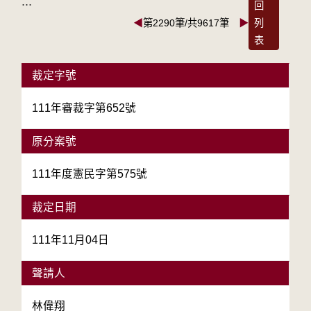
:::
回
◀
第2290筆/共9617筆
▶
列
表
裁定字號
111年審裁字第652號
原分案號
111年度憲民字第575號
裁定日期
111年11月04日
聲請人
林偉翔