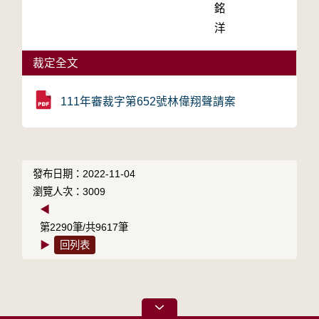
銘
洋
裁定全文
111年審裁字第652號林偉翔聲請案
發布日期：2022-11-04
瀏覽人次：3009
◀
第2290筆/共9617筆
▶
回列表