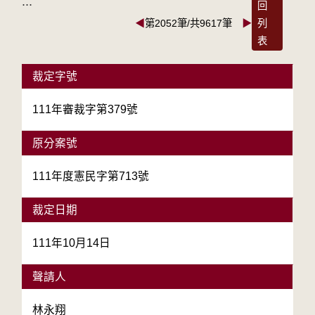
:::
回
◀
第2052筆/共9617筆
▶
列
表
裁定字號
111年審裁字第379號
原分案號
111年度憲民字第713號
裁定日期
111年10月14日
聲請人
林永翔