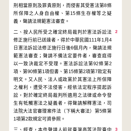
刑相當原則及罪責原則，而侵害其受憲法第8條
所保障之人身自由權、第15條生存權等之疑
2
二、按人民所受之確定終局裁判於憲法訴訟法
修正施行前已送達者，得於中華民國111年1月4
日憲法訴訟法修正施行日後6個月內，聲請法規
範憲法審查；聲請不備法定要件者，審查庭得
以一致決裁定不受理。憲法訴訟法第92條第2
項、第90條第1項但書、第15條第2項第7款定有
明文。又人民、法人或政黨於其憲法上所保障
之權利，遭受不法侵害，經依法定程序提起訴
訟，對於確定終局裁判所適用之法律或命令發
生有牴觸憲法之疑義者，得聲請解釋憲法，司
法院大法官審理案件法（下稱大審法）第5條第
3
三、經查，本件聲請人前就臺灣高等法院臺中