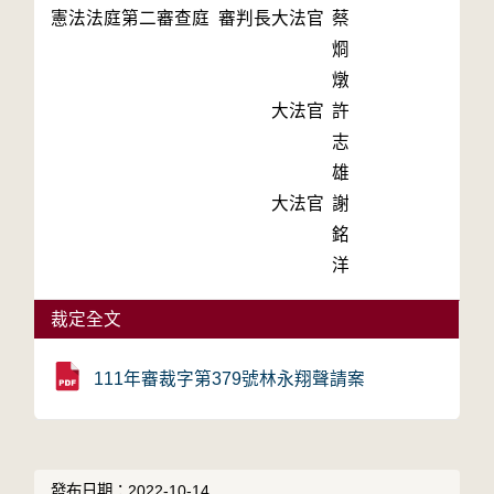
憲法法庭第二審查庭 審判長
大法官
蔡
烱
燉
大法官
許
志
雄
大法官
謝
銘
洋
裁定全文
111年審裁字第379號林永翔聲請案
發布日期：2022-10-14