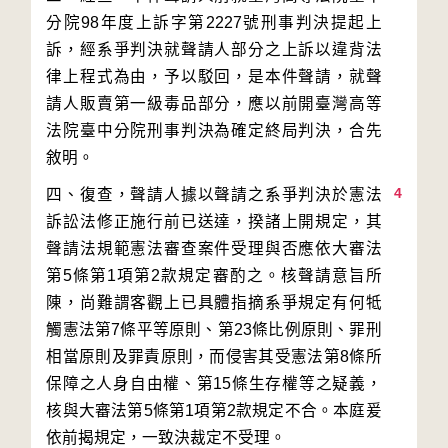
分院98年度上訴字第2227號刑事判決提起上
訴，經系爭判決就聲請人部分之上訴以違背法
律上程式為由，予以駁回，是本件聲請，就聲
請人販賣第一級毒品部分，應以前開臺灣高等
法院臺中分院刑事判決為確定終局判決，合先
4
四、復查，聲請人據以聲請之系爭判決於憲法
訴訟法修正施行前已送達，揆諸上開規定，其
聲請法規範憲法審查案件受理與否應依大審法
第5條第1項第2款規定審酌之。核聲請意旨所
陳，尚難謂客觀上已具體指摘系爭規定有何牴
觸憲法第7條平等原則、第23條比例原則、罪刑
相當原則及罪責原則，而侵害其受憲法第8條所
保障之人身自由權、第15條生存權等之疑義，
核與大審法第5條第1項第2款規定不合。本庭爰
依前揭規定，一致決裁定不受理。