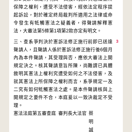
保障之權利，遭受不法侵害，經依法定程序提
起訴訟，對於確定終局裁判所適用之法律或命
令發生有牴觸憲法之疑義者，得聲請解釋憲
3
三、查系爭判決於憲訴法修正施行前即已送達
聲請人，且聲請人係於憲訴法修正施行後6個月
內為本件聲請，其受理與否，應依大審法上開
規定決之。核其聲請意旨所陳，尚難謂已具體
敘明其憲法上權利究遭受如何之不法侵害，及
就其憲法上所保障之權利而言，系爭規定一及
二究有如何牴觸憲法之處。是本件聲請核與上
開規定之要件不合，本庭爰以一致決裁定不受
理。
憲法法庭第五審查庭 審判長
大法官
蔡
明
誠