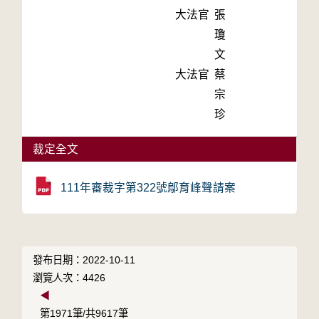
大法官
張
瓊
文
大法官
蔡
宗
珍
裁定全文
111年審裁字第322號鄔育峰聲請案
發布日期：2022-10-11
瀏覽人次：4426
◀
第1971筆/共9617筆