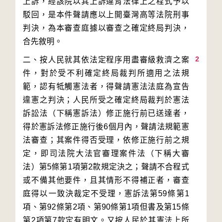
上訴，經該院以其上訴違背法律上之程式予以
駁回，是本件聲請應以上開臺灣高等法院刑事
判決，為本審查庭據以審查之確定終局判決，
2
二、按人民就其依法定程序用盡審級救濟之案
件，對於受不利確定終局裁判所適用之法規
範，認有牴觸憲法者，得聲請憲法法庭為宣告
違憲之判決；人民所受之確定終局裁判於憲法
訴訟法（下稱憲訴法）修正施行前已送達者，
得於憲訴法修正施行後6個月內，聲請法規範憲
法審查；其案件得否受理，依修正施行前之規
定，即司法院大法官審理案件法（下稱大審
法）第5條第1項第2款規定決之；聲請不合程式
或不備其他要件，且其情形不得補正者，審查
庭得以一致決裁定不受理，憲訴法第59條第1
項、第92條第2項、第90條第1項但書及第15條
第2項第7款定有明文。又按人民於其憲法上所