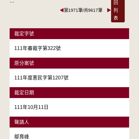
:::
回
◀
第1971筆/共9617筆
▶
列
表
裁定字號
111年審裁字第322號
原分案號
111年度憲民字第1207號
裁定日期
111年10月11日
聲請人
鄔育峰