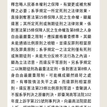
釋忽略人民基本權利之保障，有變更或補充解
釋之必要；系爭規定一所定死刑之法律效果，
直接剝奪憲法第15條保障人民之生命權，顯屬
違憲；其所定死刑或無期徒刑之法律效果，係
對憲法第15條保障人民之生命權及第8條之人身
自由最嚴重之限制，應採嚴格審查標準，其顯
未能通過比例原則之檢驗，並違反罪刑相當原
則及罪責原則；系爭規定一之法定刑僅有死刑
或無期徒刑，未能充分反映不法行為之內涵，
顯為立法恣意，而違反平等原則。另系爭規定
二以無期徒刑為最重法定刑，係對憲法第8條人
身自由最嚴重限制，可能構成顯然過苛之處
罰，有導致情法失平之虞，而違罪刑相當原
則，違反憲法第23條比例原則等語。查聲請人
不服系爭判決之原審判決，即臺灣高等法院102
年度上訴字第221號刑事判決，向最高法院提起