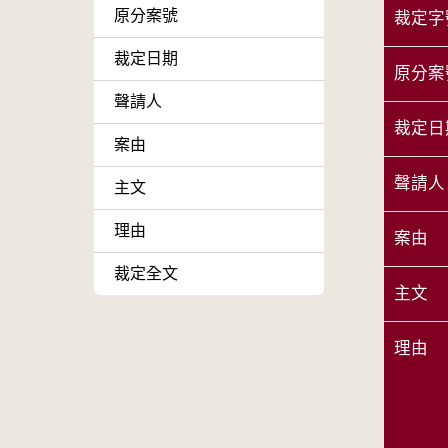
原分案號
裁定字
裁定日期
原分案
聲請人
裁定日
案由
聲請人
主文
理由
案由
裁定全文
主文
理由