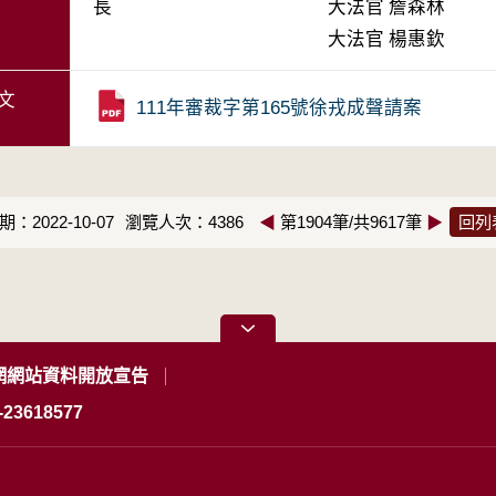
長
大法官
詹森林
大法官
楊惠欽
文
111年審裁字第165號徐戎成聲請案
：2022-10-07
瀏覽人次：4386
◀
第1904筆/共9617筆
▶
回列
網網站資料開放宣告
23618577