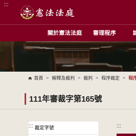
:::
跳到主要內容區塊
關於憲法法庭
審理程序
首頁
>
解釋及裁判
>
裁判
>
程序裁定
>
程
111年審裁字第165號
:::
:::
裁定字號