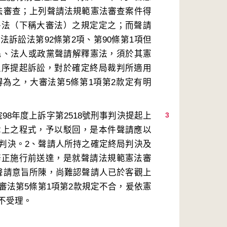
法審查；上列聲請法規範憲法審查案件得
件法（下稱大審法）之規定定之；而聲請
訴訟法第92條第2項、第90條第1項但
人民、法人或政黨聲請解釋憲法，須於其憲
程序提起訴訟，對於確定終局裁判所適用
為之，大審法第5條第1項第2款定有明
8年度上訴字第2518號刑事判決提起上
3
律上之程式，予以駁回，是本件聲請應以
判決。2、聲請人所持之確定終局判決及
修正施行前送達，是就聲請法規範憲法審
聲請意旨所陳，尚難認聲請人已於客觀上
審法第5條第1項第2款規定不合，爰依憲
不受理。