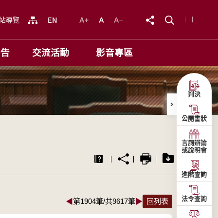
站導覽
公告
交流活動
影音專區
判決
公開書狀
言詞辯論
或說明會
進階查詢
法令查詢
◀
第1904筆/共9617筆
▶
回列表