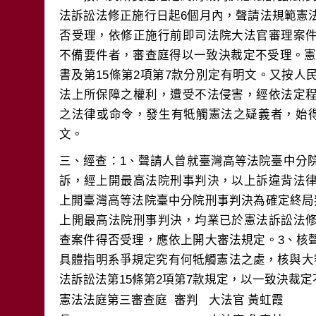
法訴訟法修正施行日起6個月內，聲請法規範憲
否受理，依修正施行前即司法院大法官審理案
不備要件者，審查庭得以一致決裁定不受理。憲法
書及第15條第2項第7款分別定有明文。又按
法上所保障之權利，遭受不法侵害，經依法定
之法律或命令，發生有牴觸憲法之疑義者，始得
三、經查：1、聲請人曾就臺灣高等法院臺中分院9
訴，經上開最高法院刑事判決，以上訴違背法
上開臺灣高等法院臺中分院刑事判決為確定終局
上開最高法院刑事判決，均業已於憲法訴訟法
查案件得否受理，應依上開大審法規定。3、核
具體指明系爭規定究有何牴觸憲法之處，核與大
法訴訟法第15條第2項第7款規定，以一致決裁定
憲法法庭第三審查庭 審判
大法官
黃虹霞